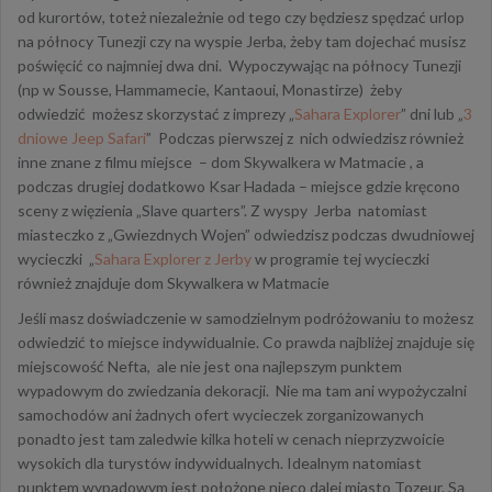
od kurortów, toteż niezależnie od tego czy będziesz spędzać urlop
na północy Tunezji czy na wyspie Jerba, żeby tam dojechać musisz
poświęcić co najmniej dwa dni. Wypoczywając na północy Tunezji
(np w Sousse, Hammamecie, Kantaoui, Monastirze) żeby
odwiedzić możesz skorzystać z imprezy „
Sahara Explorer
” dni lub „
3
dniowe Jeep Safari
” Podczas pierwszej z nich odwiedzisz również
inne znane z filmu miejsce – dom Skywalkera w Matmacie , a
podczas drugiej dodatkowo Ksar Hadada – miejsce gdzie kręcono
sceny z więzienia „Slave quarters”. Z wyspy Jerba natomiast
miasteczko z „Gwiezdnych Wojen” odwiedzisz podczas dwudniowej
wycieczki „
Sahara Explorer z Jerby
w programie tej wycieczki
również znajduje dom Skywalkera w Matmacie
Jeśli masz doświadczenie w samodzielnym podróżowaniu to możesz
odwiedzić to miejsce indywidualnie. Co prawda najbliżej znajduje się
miejscowość Nefta, ale nie jest ona najlepszym punktem
wypadowym do zwiedzania dekoracji. Nie ma tam ani wypożyczalni
samochodów ani żadnych ofert wycieczek zorganizowanych
ponadto jest tam zaledwie kilka hoteli w cenach nieprzyzwoicie
wysokich dla turystów indywidualnych. Idealnym natomiast
punktem wypadowym jest położone nieco dalej miasto Tozeur. Są