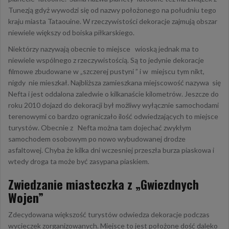
Tunezją gdyż wywodzi się od nazwy położonego na południu tego
kraju miasta Tataouine. W rzeczywistości dekoracje zajmują obszar
niewiele większy od boiska piłkarskiego.
Niektórzy nazywają obecnie to miejsce wioską jednak ma to
niewiele wspólnego z rzeczywistością. Są to jedynie dekoracje
filmowe zbudowane w „szczerej pustyni ” i w miejscu tym nikt,
nigdy nie mieszkał. Najbliższa zamieszkana miejscowość nazywa się
Nefta i jest oddalona zaledwie o kilkanaście kilometrów. Jeszcze do
roku 2010 dojazd do dekoracji był możliwy wyłącznie samochodami
terenowymi co bardzo ograniczało ilość odwiedzających to miejsce
turystów. Obecnie z Nefta można tam dojechać zwykłym
samochodem osobowym po nowo wybudowanej drodze
asfaltowej. Chyba że kilka dni wczesniej przeszła burza piaskowa i
wtedy droga ta może być zasypana piaskiem.
Zwiedzanie miasteczka z „Gwiezdnych
Wojen”
Zdecydowana większość turystów odwiedza dekoracje podczas
wycieczek zorganizowanych. Miejsce to jest położone dość daleko