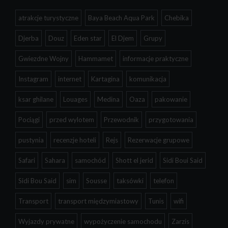
atrakcje turystyczne
Baya Beach Aqua Park
Chebika
Djerba
Douz
Eden star
El Djem
Grupy
Gwiezdne Wojny
Hammamet
informacje praktyczne
Instagram
internet
Kartagina
komunikacja
ksar ghilane
Louages
Medina
Oaza
pakowanie
Pociągi
przed wylotem
Przewodnik
przygotowania
pustynia
recenzje hoteli
Rejs
Rezerwacje grupowe
Safari
Sahara
samochód
Shott el jerid
Sidi Boui Said
Sidi Bou Said
sim
Sousse
taksówki
telefon
Transport
transport międzymiastowy
Tunis
wifi
Wyjazdy prywatne
wypożyczenie samochodu
Zarzis