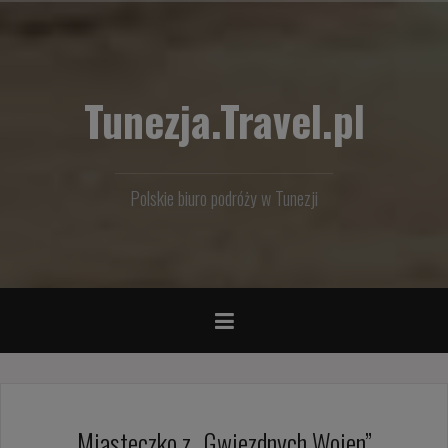
Przejdź
do
treści
Tunezja.Travel.pl
Polskie biuro podróży w Tunezji
Miasteczko z „Gwiezdnych Wojen”