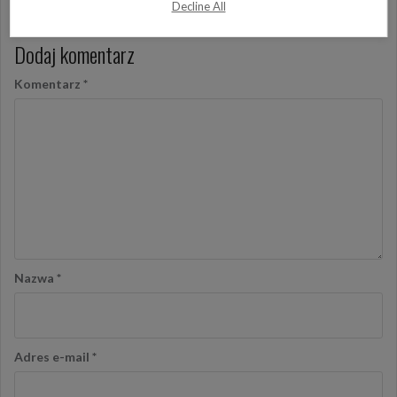
Decline All
Dodaj komentarz
Komentarz
*
Nazwa
*
Adres e-mail
*