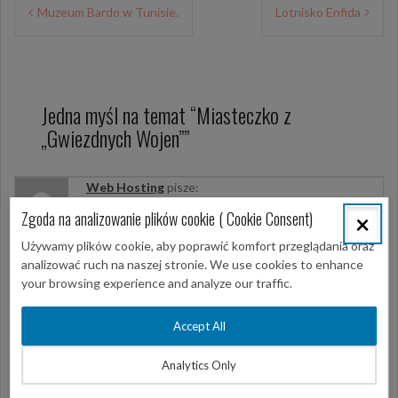
Nawigacja
Muzeum Bardo w Tunisie.
Lotnisko Enfida
wpisu
Jedna myśl na temat “
Miasteczko z
„Gwiezdnych Wojen”
”
Web Hosting
pisze:
23 czerwca 2017 o 23:52
Zgoda na analizowanie plików cookie ( Cookie Consent)
×
Używamy plików cookie, aby poprawić komfort przeglądania oraz
Tajemniczy urok tych niezwyklych budowli tak zainspirowal
analizować ruch na naszej stronie. We use cookies to enhance
tworcow „Gwiezdnych Wojen”, ze we wnetrzu jednej z nich –
your browsing experience and analyze our traffic.
Ouled Soltane, filmowali sceny do „Mrocznego Widma”, pierwszego
z obrazow filmowej legendy. Slynny dom Larsow, wujostwa Luke’a
Accept All
Skywalkera istnieje naprawde i jest jednym z wielu domow
Matmaty.
Analytics Only
Odpowiedz