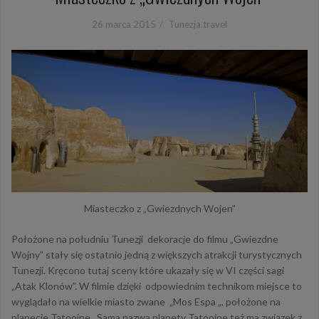
26 marca 2015
Tunezja.travel
Miasteczko z „Gwiezdnych Wojen”
Położone na południu Tunezji dekoracje do filmu „Gwiezdne
Wojny” stały się ostatnio jedną z większych atrakcji turystycznych
Tunezji. Kręcono tutaj sceny które ukazały się w VI części sagi
„Atak Klonów”. W filmie dzięki odpowiednim technikom miejsce to
wyglądało na wielkie miasto zwane „Mos Espa „, położone na
planecie Tatooine. Sama nazwa planety Tatooine też ma związek z