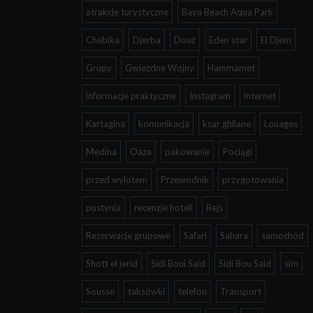
atrakcje turystyczne
Baya Beach Aqua Park
Chebika
Djerba
Douz
Eden star
El Djem
Grupy
Gwiezdne Wojny
Hammamet
informacje praktyczne
Instagram
internet
Kartagina
komunikacja
ksar ghilane
Louages
Medina
Oaza
pakowanie
Pociągi
przed wylotem
Przewodnik
przygotowania
pustynia
recenzje hoteli
Rejs
Rezerwacje grupowe
Safari
Sahara
samochód
Shott el jerid
Sidi Boui Said
Sidi Bou Said
sim
Sousse
taksówki
telefon
Transport