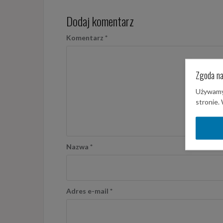
Dodaj komentarz
Komentarz
*
Zgoda na
Używamy 
stronie.
Nazwa
*
Adres e-mail
*