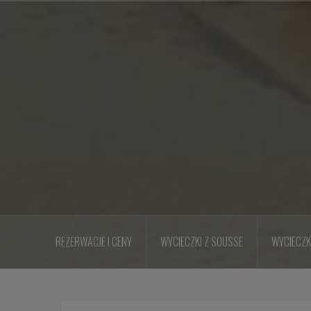
Przejdź
do
treści
REZERWACJE I CENY
WYCIECZKI Z SOUSSE
WYCIECZK