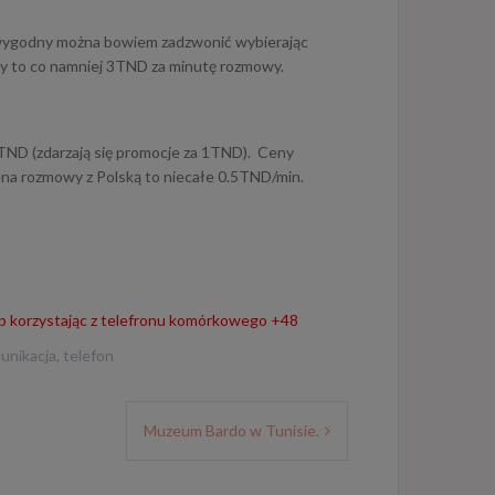
o wygodny można bowiem zadzwonić wybierając
owy to co namniej 3TND za minutę rozmowy.
5TND (zdarzają się promocje za 1TND). Ceny
na rozmowy z Polską to niecałe 0.5TND/min.
ub korzystając z telefronu komórkowego +48
unikacja
,
telefon
Muzeum Bardo w Tunisie.