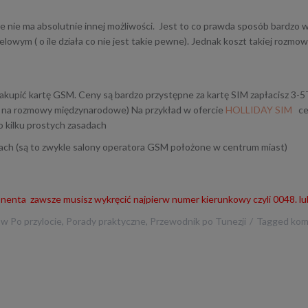
 nie ma absolutnie innej możliwości. Jest to co prawda sposób bardz
owym ( o ile działa co nie jest takie pewne). Jednak koszt takiej rozm
zakupić kartę GSM. Ceny są bardzo przystępne za kartę SIM zapłacisz 3-
k na rozmowy międzynarodowe) Na przykład w ofercie
HOLLIDAY SIM
ce
o kilku prostych zasadach
ach (są to zwykle salony operatora GSM położone w centrum miast)
nenta zawsze musisz wykręcić najpierw numer kierunkowy czyli 0048. l
 w
Po przylocie
,
Porady praktyczne
,
Przewodnik po Tunezji
Tagged
kom