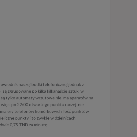
owiednik naszej budki telefonicznej jednak z
e są zgrupowane po kilka kilkanaście sztuk w
e są tylko automaty wrzutowe nie ma aparatów na
ak więc po 22:00 otwartego punktu raczej nie
astania ery telefonów komórkowych ilość punktów
ieliczne punkty i to zwykle w dzielnicach
edwie 0,75 TND za minutę.