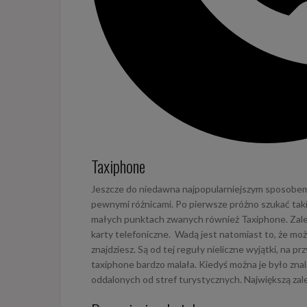
Taxiphone
Jeszcze do niedawna najpopularniejszym sposobem 
pewnymi różnicami. Po pierwsze próżno szukać taki
małych punktach zwanych również Taxiphone. Zale
karty telefoniczne. Wadą jest natomiast to, że mo
znajdziesz. Są od tej reguły nieliczne wyjątki, na
taxiphone bardzo malała. Kiedyś można je było znale
oddalonych od stref turystycznych. Największą zal