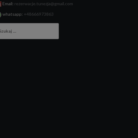
Email:
rezerwacje.tunezja@gmail.com
whatsapp:
+48666973863
ukaj: