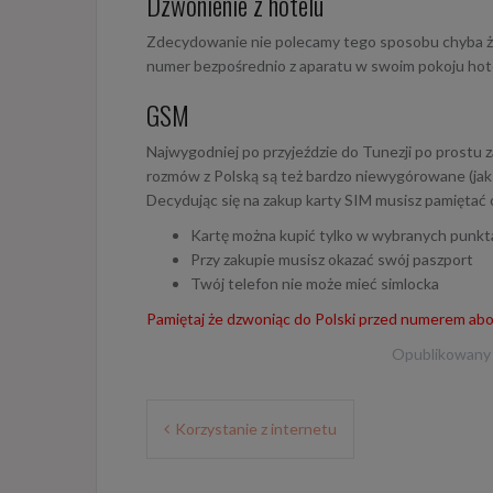
Dzwonienie z hotelu
Zdecydowanie nie polecamy tego sposobu chyba że
numer bezpośrednio z aparatu w swoim pokoju hotel
GSM
Najwygodniej po przyjeździe do Tunezji po prostu 
rozmów z Polską są też bardzo niewygórowane (ja
Decydując się na zakup karty SIM musisz pamiętać 
Kartę można kupić tylko w wybranych punkt
Przy zakupie musisz okazać swój paszport
Twój telefon nie może mieć simlocka
Pamiętaj że dzwoniąc do Polski przed numerem abo
Opublikowany
Nawigacja
Korzystanie z internetu
wpisu