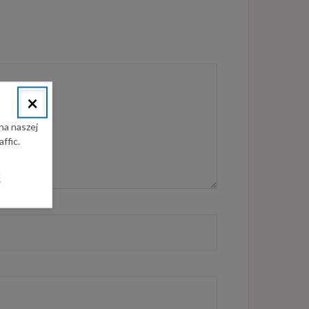
×
na naszej
ffic.
l