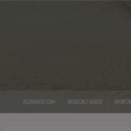
Przejdź
do
treści
REZERWACJE I CENY
WYCIECZKI Z SOUSSE
WYCIECZK