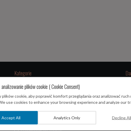
Kategorie
Da
 analizowanie plików cookie ( Cookie Consent)
Biuro
plików cookie, aby poprawić komfort przeglądania oraz analizować ruch 
Porady praktyczne
 We use cookies to enhance your browsing experience and analyze our tra
Po przylocie
Sz
Przed wylotem
Accept All
Analytics Only
Decline Al
Transport
Przewodnik po Tunezji