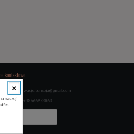
ne kontaktowe
×
Email:
rezerwacje.tunezja@gmail.com
na naszej
whatsapp:
+48666973863
ffic.
ukaj:
l