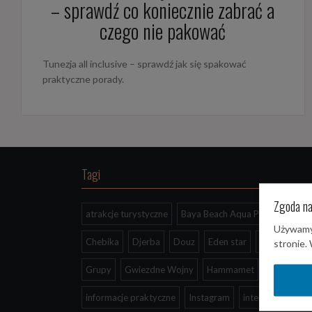
– sprawdź co koniecznie zabrać a
czego nie pakować
Tunezja all inclusive – sprawdź jak się spakować
praktyczne porady.
Tagi
Zgoda na
atrakcje turystyczne
Baya Beach Aqua Park
Używamy 
Chebika
Djerba
Douz
Eden star
El Djem
stronie.
Grupy
Gwiezdne Wojny
Hammamet
informacje praktyczne
Instagram
internet