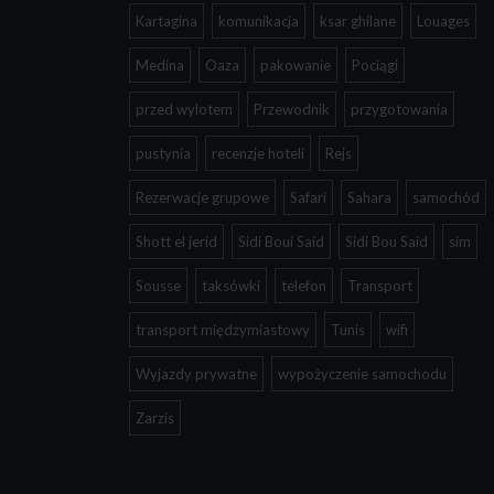
Kartagina
komunikacja
ksar ghilane
Louages
Medina
Oaza
pakowanie
Pociągi
przed wylotem
Przewodnik
przygotowania
pustynia
recenzje hoteli
Rejs
Rezerwacje grupowe
Safari
Sahara
samochód
Shott el jerid
Sidi Boui Said
Sidi Bou Said
sim
Sousse
taksówki
telefon
Transport
transport międzymiastowy
Tunis
wifi
Wyjazdy prywatne
wypożyczenie samochodu
Zarzis