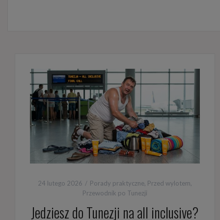
24 lutego 2026
Porady praktyczne
,
Przed wylotem
,
Przewodnik po Tunezji
Jedziesz do Tunezji na all inclusive?