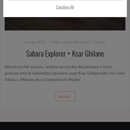
Decline All
8 maja 2021
Jerba- safari
,
Wycieczki z Djerby
Sahara Explorer + Ksar Ghilane
Absolutny hit sezonu. Jedyna wycieczka dwudniowa z Jerby
podczas której odwiedzisz zarówno oazę Ksar Ghilane jak i też Góry
Atlasu i „Miasteczko z Gwiezdnych Wojen”.
więcej…