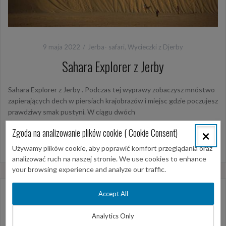
9 maja 2022
Jerba- safari
,
Wycieczki z Djerby
Sahara Explorer z Jerby
Sahara Explorer z Jerby . Podczas tej wyprawy zobaczysz mnóstwo
zapierających dech w piersiach krajobrazów i miejsc gdzie poczujesz
prawdziwy smak pustyni. W ciągu dwóch
Zgoda na analizowanie plików cookie ( Cookie Consent)
×
więcej…
Używamy plików cookie, aby poprawić komfort przeglądania oraz
analizować ruch na naszej stronie. We use cookies to enhance
your browsing experience and analyze our traffic.
Accept All
Analytics Only