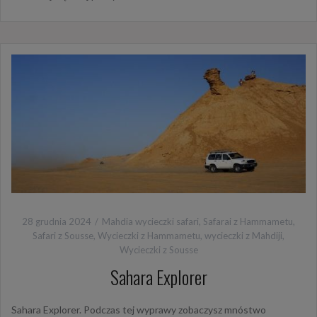
28 grudnia 2024
Mahdia wycieczki safari
,
Safarai z Hammametu
,
Safari z Sousse
,
Wycieczki z Hammametu
,
wycieczki z Mahdiji
,
Wycieczki z Sousse
Sahara Explorer
Sahara Explorer. Podczas tej wyprawy zobaczysz mnóstwo