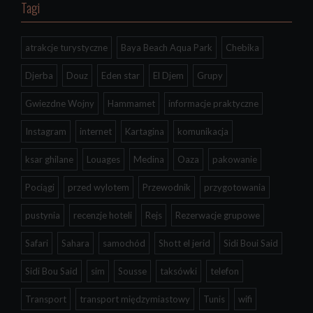
Tagi
atrakcje turystyczne
Baya Beach Aqua Park
Chebika
Djerba
Douz
Eden star
El Djem
Grupy
Gwiezdne Wojny
Hammamet
informacje praktyczne
Instagram
internet
Kartagina
komunikacja
ksar ghilane
Louages
Medina
Oaza
pakowanie
Pociągi
przed wylotem
Przewodnik
przygotowania
pustynia
recenzje hoteli
Rejs
Rezerwacje grupowe
Safari
Sahara
samochód
Shott el jerid
Sidi Boui Said
Sidi Bou Said
sim
Sousse
taksówki
telefon
Transport
transport międzymiastowy
Tunis
wifi