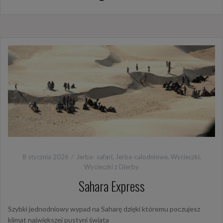
8 stycznia 2026
Jerba- safari
,
Jerba-calodniowe
,
Wycieczki
,
Wycieczki z Djerby
Sahara Express
Szybki jednodniowy wypad na Saharę dzięki któremu poczujesz
klimat największej pustyni świata