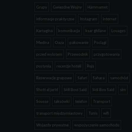
Grupy
Gwiezdne Wojny
Hammamet
informacje praktyczne
Instagram
internet
Kartagina
komunikacja
ksar ghilane
Louages
Medina
Oaza
pakowanie
Pociągi
przed wylotem
Przewodnik
przygotowania
pustynia
recenzje hoteli
Rejs
Rezerwacje grupowe
Safari
Sahara
samochód
Shott el jerid
Sidi Boui Said
Sidi Bou Said
sim
Sousse
taksówki
telefon
Transport
transport międzymiastowy
Tunis
wifi
Wyjazdy prywatne
wypożyczenie samochodu