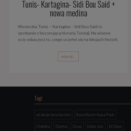
Tunis- Kartagina- Sidi Bou Said +
nowa medina
Wycieczka Tunis – Kartagina – Sidi Bou Said to
spotkanie z fascynującą historią Tunezji. Na własne
oczy zobaczysz to, czego uczyłeś się na lekcjach historii.
więcej…
Tagi
atrakcje turystyczne
Baya Beach Aqua Park
Chebika
Djerba
Douz
Eden star
El Djem