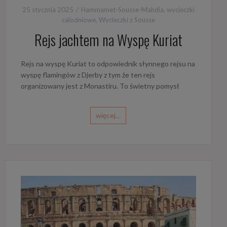
25 stycznia 2025
Hammamet-Sousse-Mahdia
,
wycieczki
calodniowe
,
Wycieczki z Sousse
Rejs jachtem na Wyspę Kuriat
Rejs na wyspę Kuriat to odpowiednik słynnego rejsu na
wyspę flamingów z Djerby z tym że ten rejs
organizowany jest z Monastiru. To świetny pomysł
więcej…