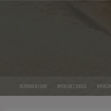
Przejdź
do
treści
REZERWACJE I CENY
WYCIECZKI Z SOUSSE
WYCIECZK