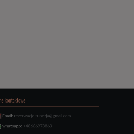
ne kontaktowe
Email:
rezerwacje.tunezja@gmail.com
whatsapp:
+48666973863