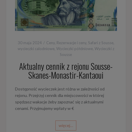
30 maja 2024
Ceny
,
Rezerwacje i ceny
,
Safari z Sousse
,
wycieczki calodniowe
,
Wycieczki półdniowe
,
Wycieczki z
Sousse
Aktualny cennik z rejonu Sousse-
Skanes-Monastir-Kantaoui
Dostępność wycieczek jest różna w zależności od
rejonu. Przejrzyj cennik dla miejscowości w której
spędzasz wakacje żeby zapoznać się z aktualnymi
cenami. Przyjmujemy wpłaty w €
więcej…