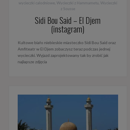
wycieczki calodniowe
,
Wycieczki z Hammametu
,
Wycieczki
z Sousse
Sidi Bou Said – El Djem
(instagram)
Kultowe biało niebieskie miasteczko Sidi Bou Said oraz
Amfiteatr w El Djem zobaczysz teraz podczas jednej
wycieczki. Wyjazd zaprojektowany tak by zrobić jak
najlapsze zdjęcia