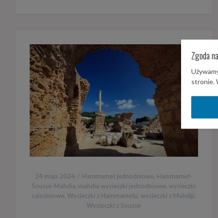
Zgoda na
Używamy 
stronie.
24 maja 2024
Hammamet jednodniowe
,
Hammamet-
Sousse-Mahdia
,
mahdia wycieczki jednodniowe
,
wycieczki
calodniowe
,
Wycieczki z Hammametu
,
wycieczki z Mahdiji
,
Wycieczki z Sousse