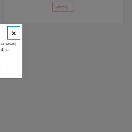
więcej…
×
na naszej
ffic.
l