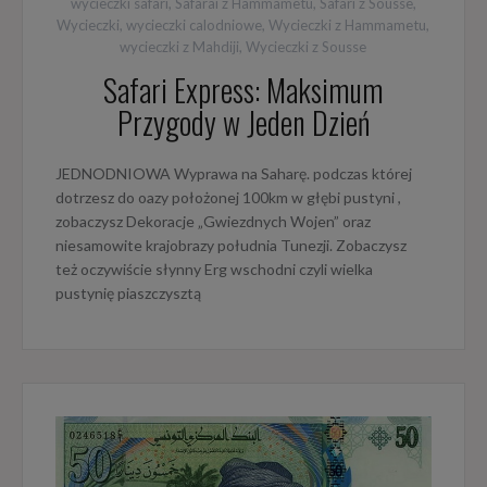
wycieczki safari
,
Safarai z Hammametu
,
Safari z Sousse
,
Wycieczki
,
wycieczki calodniowe
,
Wycieczki z Hammametu
,
wycieczki z Mahdiji
,
Wycieczki z Sousse
Safari Express: Maksimum
Przygody w Jeden Dzień
JEDNODNIOWA Wyprawa na Saharę. podczas której
dotrzesz do oazy położonej 100km w głębi pustyni ,
zobaczysz Dekoracje „Gwiezdnych Wojen” oraz
niesamowite krajobrazy południa Tunezji. Zobaczysz
też oczywiście słynny Erg wschodni czyli wielka
pustynię piaszczysztą