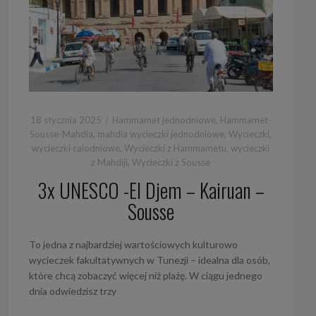
18 stycznia 2025
Hammamet jednodniowe
,
Hammamet-
Sousse-Mahdia
,
mahdia wycieczki jednodniowe
,
Wycieczki
,
wycieczki calodniowe
,
Wycieczki z Hammametu
,
wycieczki
z Mahdiji
,
Wycieczki z Sousse
3x UNESCO -El Djem – Kairuan –
Sousse
To jedna z najbardziej wartościowych kulturowo
wycieczek fakultatywnych w Tunezji – idealna dla osób,
które chcą zobaczyć więcej niż plażę. W ciągu jednego
dnia odwiedzisz trzy