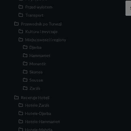
Sz
Przed wylotem
Transport
Przewodnik po Tunezji
Kultura i zwyczaje
Miejscowosci i regiony
Djerba
Hammamet
Monastir
Skanes
Sousse
Zarzis
Recenzje Hoteli
Hotele Zarzis
Hotele-Djerba
Hotele-Hammamet
Hotele-Mahdia