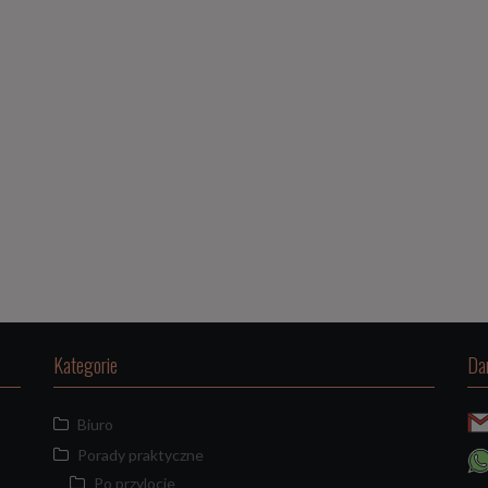
Kategorie
Da
Biuro
Porady praktyczne
Po przylocie