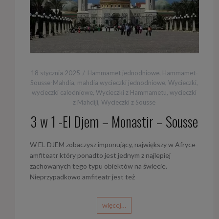
18 stycznia 2025
Hammamet jednodniowe
,
Hammamet-
Sousse-Mahdia
,
mahdia wycieczki jednodniowe
,
Wycieczki
,
wycieczki calodniowe
,
Wycieczki z Hammametu
,
wycieczki
z Mahdiji
,
Wycieczki z Sousse
3 w 1 -El Djem – Monastir – Sousse
W EL DJEM zobaczysz imponujący, największy w Afryce
amfiteatr który ponadto jest jednym z najlepiej
zachowanych tego typu obiektów na świecie.
Nieprzypadkowo amfiteatr jest też
więcej…