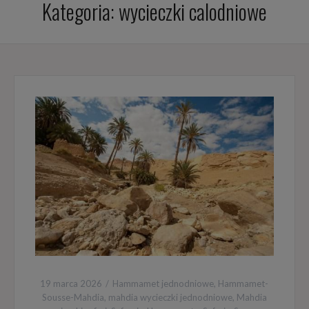
Kategoria:
wycieczki calodniowe
19 marca 2026
Hammamet jednodniowe
,
Hammamet-
Sousse-Mahdia
,
mahdia wycieczki jednodniowe
,
Mahdia