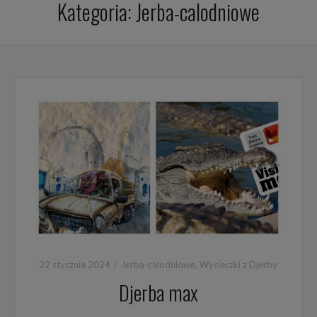
Kategoria:
Jerba-calodniowe
22 stycznia 2024
Jerba-calodniowe
,
Wycieczki z Djerby
Djerba max