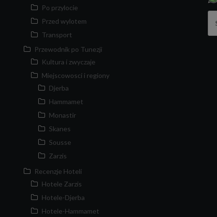
Po przylocie
Sz
Przed wylotem
Transport
Przewodnik po Tunezji
Kultura i zwyczaje
Miejscowosci i regiony
Djerba
Hammamet
Monastir
Skanes
Sousse
Zarzis
Recenzje Hoteli
Hotele Zarzis
Hotele-Djerba
Hotele-Hammamet