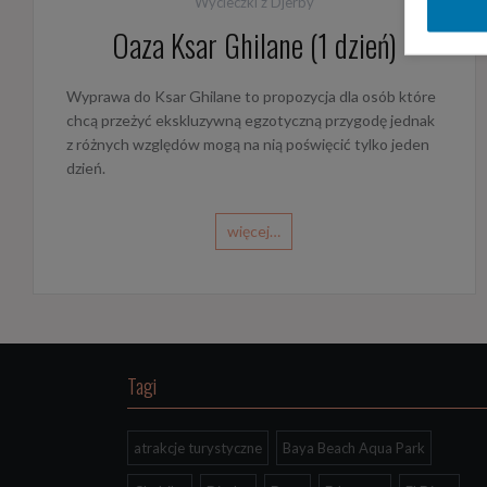
Wycieczki z Djerby
Oaza Ksar Ghilane (1 dzień)
Wyprawa do Ksar Ghilane to propozycja dla osób które
chcą przeżyć ekskluzywną egzotyczną przygodę jednak
z różnych względów mogą na nią poświęcić tylko jeden
dzień.
więcej…
Tagi
atrakcje turystyczne
Baya Beach Aqua Park