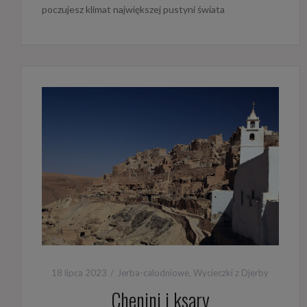
poczujesz klimat największej pustyni świata
18 lipca 2023
Jerba-calodniowe
,
Wycieczki z Djerby
Chenini i ksary