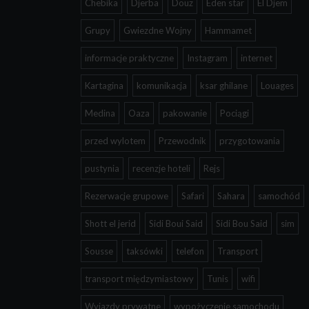
Chebika
Djerba
Douz
Eden star
El Djem
Grupy
Gwiezdne Wojny
Hammamet
informacje praktyczne
Instagram
internet
Kartagina
komunikacja
ksar ghilane
Louages
Medina
Oaza
pakowanie
Pociągi
przed wylotem
Przewodnik
przygotowania
pustynia
recenzje hoteli
Rejs
Rezerwacje grupowe
Safari
Sahara
samochód
Shott el jerid
Sidi Boui Said
Sidi Bou Said
sim
Sousse
taksówki
telefon
Transport
transport międzymiastowy
Tunis
wifi
Wyjazdy prywatne
wypożyczenie samochodu