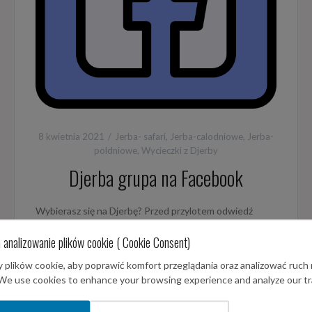
8 kwietnia 2021
Jerba- safari
,
Jerba-calodniowe
,
Jerba-
poldniowe
,
Wycieczki z Djerby
Djerba grupa na Facebook
Wybierasz się na Djerbę? Przed przylotem odwiedź
naszą grupę na Facebook poswięconą Djerbie.
 analizowanie plików cookie ( Cookie Consent)
Znajdziesz tam odpowiedzi na wiele nurtujących Cię
pytań dotyczących takich zagadnień jak
plików cookie, aby poprawić komfort przeglądania oraz analizować ruch 
 We use cookies to enhance your browsing experience and analyze our tra
więcej…