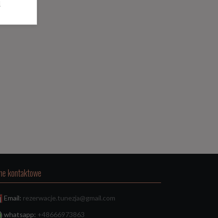
l
ne kontaktowe
Email:
rezerwacje.tunezja@gmail.com
whatsapp:
+48666973863