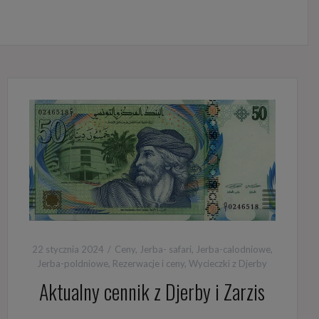
22 stycznia 2024
Ceny
,
Jerba- safari
,
Jerba-calodniowe
,
Jerba-poldniowe
,
Rezerwacje i ceny
,
Wycieczki z Djerby
Aktualny cennik z Djerby i Zarzis