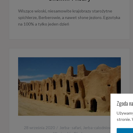
Wiszące wioski, niesamowite krajobrazy starożytne
spichlerze, Berberowie, a nawet słone jezioro. Egzotyka
na 100% a tylko jeden dzień
Zgoda na
Używamy 
stronie.
28 września 2020
Jerba- safari
,
Jerba-calodniowe
,