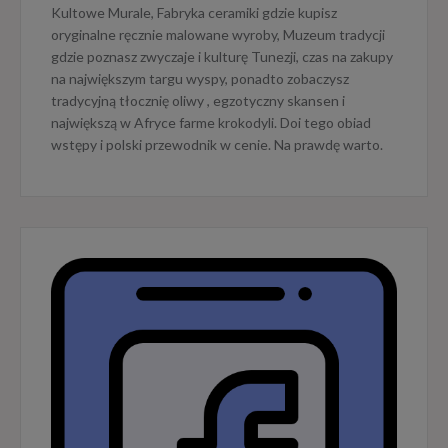
Kultowe Murale, Fabryka ceramiki gdzie kupisz
oryginalne ręcznie malowane wyroby, Muzeum tradycji
gdzie poznasz zwyczaje i kulturę Tunezji, czas na zakupy
na największym targu wyspy, ponadto zobaczysz
tradycyjną tłocznię oliwy , egzotyczny skansen i
największą w Afryce farme krokodyli. Doi tego obiad
wstępy i polski przewodnik w cenie. Na prawdę warto.