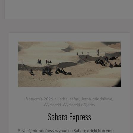
8 stycznia 2026
Jerba- safari
,
Jerba-calodniowe
,
Wycieczki
,
Wycieczki z Djerby
Sahara Express
Szybki jednodniowy wypad na Saharę dzięki któremu