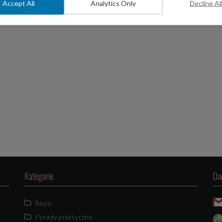
Accept All
Analytics Only
Decline Al
Kategorie
Da
Biuro
Porady praktyczne