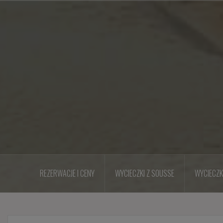
Przejdź
do
treści
REZERWACJE I CENY
WYCIECZKI Z SOUSSE
WYCIECZK