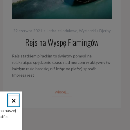
29 czerwca 2021
Jerba-calodniowe
,
Wycieczki z Djerby
Rejs na Wyspę Flamingów
Rejs statkiem pirackim to świetny pomysł na
relaksujące spędzenie czasu nad morzem w aktywny (w
każdym razie bardziej niż leżąc na plaży:) sposób.
Impreza jest
więcej…
×
na naszej
ffic.