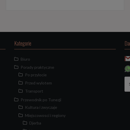
Kategorie
Da
Biuro
Porady praktyczne
Po przylocie
Sz
Przed wylotem
Transport
Przewodnik po Tunezji
Kultura i zwyczaje
Miejscowosci i regiony
Djerba