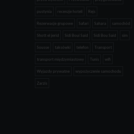
pustynia
recenzje hoteli
Rejs
Rezerwacje grupowe
Safari
Sahara
samochód
Shott el jerid
Sidi Boui Said
Sidi Bou Said
sim
Sousse
taksówki
telefon
Transport
transport międzymiastowy
Tunis
wifi
Wyjazdy prywatne
wypożyczenie samochodu
Zarzis