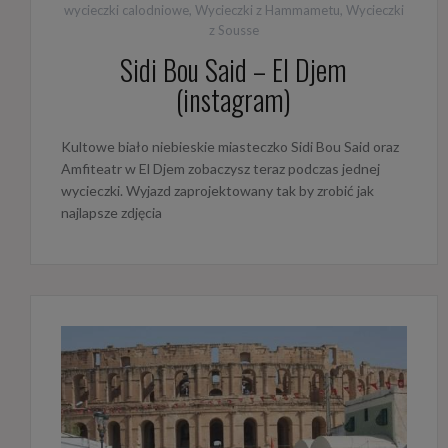
wycieczki calodniowe
,
Wycieczki z Hammametu
,
Wycieczki
z Sousse
Sidi Bou Said – El Djem
(instagram)
Kultowe biało niebieskie miasteczko Sidi Bou Said oraz
Amfiteatr w El Djem zobaczysz teraz podczas jednej
wycieczki. Wyjazd zaprojektowany tak by zrobić jak
najlapsze zdjęcia