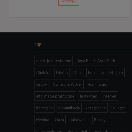
więcej…
Tagi
atrakcje turystyczne
Baya Beach Aqua Park
Chebika
Djerba
Douz
Eden star
El Djem
Grupy
Gwiezdne Wojny
Hammamet
informacje praktyczne
Instagram
internet
Kartagina
komunikacja
ksar ghilane
Louages
Medina
Oaza
pakowanie
Pociągi
przed wylotem
Przewodnik
przygotowania