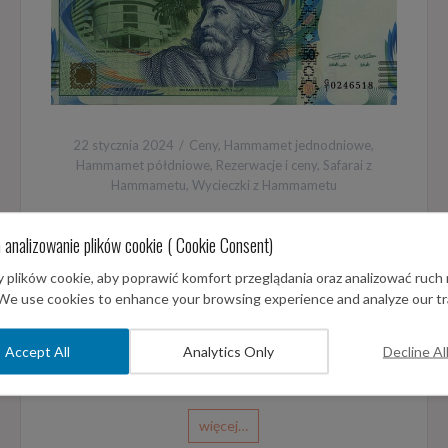
22 stycznia 2024
Ceny
,
Hammamet jednodniowe
,
Hammamet półdniowe
,
Rezerwacje i ceny
,
Safarai z
Hammametu
,
Wycieczki z Hammametu
Aktualny cennik z rejonu
 analizowanie plików cookie ( Cookie Consent)
Hammamet -Nabeul
plików cookie, aby poprawić komfort przeglądania oraz analizować ruch 
 We use cookies to enhance your browsing experience and analyze our tra
Dostępność wycieczek jest różna w zależności od
rejonu. Przejrzyj cennik dla miejscowości w której
spędzasz wakacje żeby zapoznać się z aktualnymi
Accept All
Analytics Only
Decline Al
cenami. Przyjmujemy wpłaty w €
więcej…