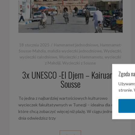
18 stycznia 2025
Hammamet jednodniowe
,
Hammamet-
Sousse-Mahdia
,
mahdia wycieczki jednodniowe
,
Wycieczki
,
wycieczki calodniowe
,
Wycieczki z Hammametu
,
wycieczki
z Mahdiji
,
Wycieczki z Sousse
3x UNESCO -El Djem – Kairuan –
Zgoda na
Sousse
Używamy 
stronie.
To jedna z najbardziej wartościowych kulturowo
wycieczek fakultatywnych w Tunezji – idealna dla osób,
które chcą zobaczyć więcej niż plażę. W ciągu jednego
dnia odwiedzisz trzy