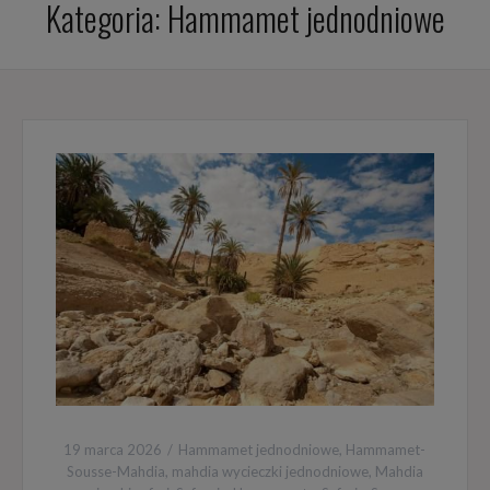
Kategoria:
Hammamet jednodniowe
19 marca 2026
Hammamet jednodniowe
,
Hammamet-
Sousse-Mahdia
,
mahdia wycieczki jednodniowe
,
Mahdia