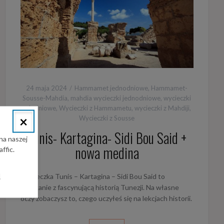
24 maja 2024
Hammamet jednodniowe
,
Hammamet-
Sousse-Mahdia
,
mahdia wycieczki jednodniowe
,
wycieczki
calodniowe
,
Wycieczki z Hammametu
,
wycieczki z Mahdiji
,
×
Wycieczki z Sousse
Tunis- Kartagina- Sidi Bou Said +
na naszej
nowa medina
ffic.
l
Wycieczka Tunis – Kartagina – Sidi Bou Said to
spotkanie z fascynującą historią Tunezji. Na własne
oczy zobaczysz to, czego uczyłeś się na lekcjach historii.