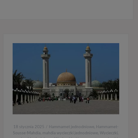
18 stycznia 2025
Hammamet jednodniowe
,
Hammamet-
Sousse-Mahdia
,
mahdia wycieczki jednodniowe
,
Wycieczki
,