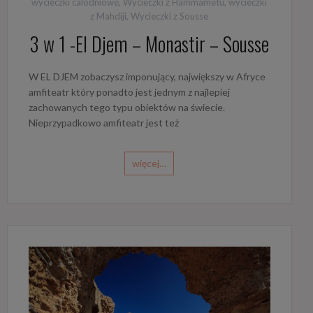
wycieczki calodniowe
,
Wycieczki z Hammametu
,
wycieczki
z Mahdiji
,
Wycieczki z Sousse
3 w 1 -El Djem – Monastir – Sousse
W EL DJEM zobaczysz imponujący, największy w Afryce
amfiteatr który ponadto jest jednym z najlepiej
zachowanych tego typu obiektów na świecie.
Nieprzypadkowo amfiteatr jest też
więcej…