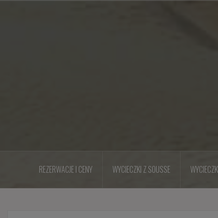
Przejdź
do
treści
REZERWACJE I CENY
WYCIECZKI Z SOUSSE
WYCIECZK