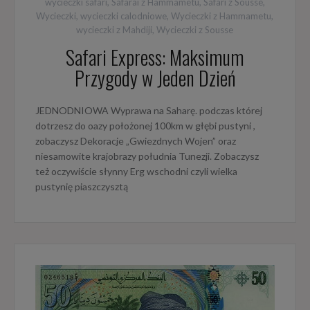
wycieczki safari
,
Safarai z Hammametu
,
Safari z Sousse
,
Wycieczki
,
wycieczki calodniowe
,
Wycieczki z Hammametu
,
wycieczki z Mahdiji
,
Wycieczki z Sousse
Safari Express: Maksimum
Przygody w Jeden Dzień
JEDNODNIOWA Wyprawa na Saharę. podczas której
dotrzesz do oazy położonej 100km w głębi pustyni ,
zobaczysz Dekoracje „Gwiezdnych Wojen” oraz
niesamowite krajobrazy południa Tunezji. Zobaczysz
też oczywiście słynny Erg wschodni czyli wielka
pustynię piaszczysztą