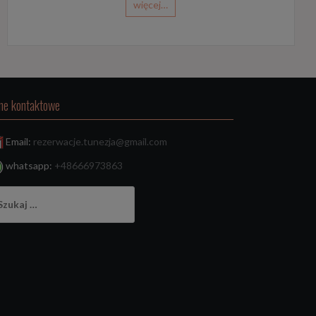
więcej…
ne kontaktowe
Email:
rezerwacje.tunezja@gmail.com
whatsapp:
+48666973863
ukaj: