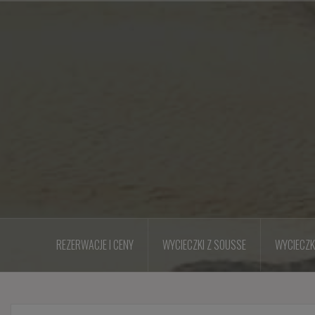
Przejdź
do
treści
REZERWACJE I CENY
WYCIECZKI Z SOUSSE
WYCIECZK