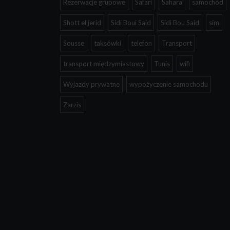
Rezerwacje grupowe
Safari
Sahara
samochód
Shott el jerid
Sidi Boui Said
Sidi Bou Said
sim
Sousse
taksówki
telefon
Transport
transport międzymiastowy
Tunis
wifi
Wyjazdy prywatne
wypożyczenie samochodu
Zarzis