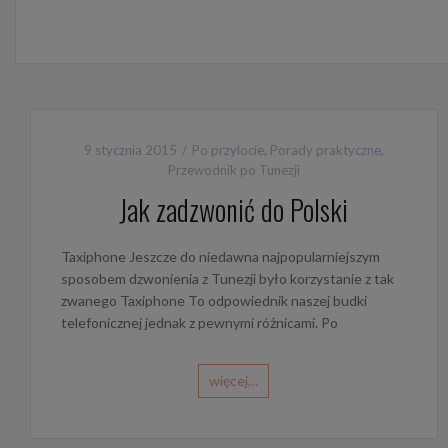
9 stycznia 2015
Po przylocie
,
Porady praktyczne
,
Przewodnik po Tunezji
Jak zadzwonić do Polski
Taxiphone Jeszcze do niedawna najpopularniejszym
sposobem dzwonienia z Tunezji było korzystanie z tak
zwanego Taxiphone To odpowiednik naszej budki
telefonicznej jednak z pewnymi różnicami. Po
więcej…