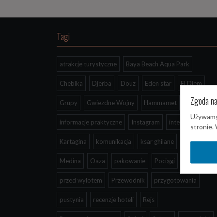
Tagi
atrakcje turystyczne
Baya Beach Aqua Park
Chebika
Djerba
Douz
Eden star
El Djem
Zgoda na
Grupy
Gwiezdne Wojny
Hammamet
Używamy 
informacje praktyczne
Instagram
internet
stronie.
Kartagina
komunikacja
ksar ghilane
Louages
Medina
Oaza
pakowanie
Pociągi
przed wylotem
Przewodnik
przygotowania
pustynia
recenzje hoteli
Rejs