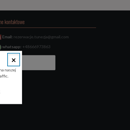
ne kontaktowe
Email:
rezerwacje.tunezja@gmail.com
whatsapp:
+48666973863
×
ukaj:
na naszej
ffic.
l