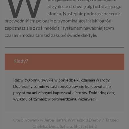
W
przyniesie ci chwilę ulgi od prażącego
słońca. Następnie podczas spaceru z
przewodnikiem po oazie przypominającej rajski ogród
zapoznasz się z roślinnością i systemem nawadniającym
czasami można tam też zakupić świeże daktyle.
Kiedy?
Raz w tygodniu zwykle w poniedzielki, czasami w środy.
Dobieramy termin w taki sposób aby nie kolidował ani z
przylotem ani z innymi imprezami klientów. Dokładną datę
wyjazdu otrzymasz w potwierdzeniu rezerwacji.
Opublikowany w
Jerba- safari
,
Wycieczki z Djerby
Tagged
Chebika
,
Douz
,
Sahara
,
Shott el jerid