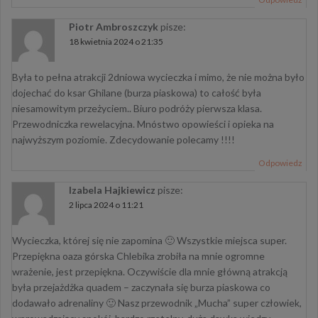
Piotr Ambroszczyk
pisze:
18 kwietnia 2024 o 21:35
Była to pełna atrakcji 2dniowa wycieczka i mimo, że nie można było
dojechać do ksar Ghilane (burza piaskowa) to całość była
niesamowitym przeżyciem.. Biuro podróży pierwsza klasa.
Przewodniczka rewelacyjna. Mnóstwo opowieści i opieka na
najwyższym poziomie. Zdecydowanie polecamy !!!!
Odpowiedz
Izabela Hajkiewicz
pisze:
2 lipca 2024 o 11:21
Wycieczka, której się nie zapomina 🙂 Wszystkie miejsca super.
Przepiękna oaza górska Chlebika zrobiła na mnie ogromne
wrażenie, jest przepiękna. Oczywiście dla mnie główną atrakcją
była przejażdżka quadem – zaczynała się burza piaskowa co
dodawało adrenaliny 🙂 Nasz przewodnik „Mucha” super człowiek,