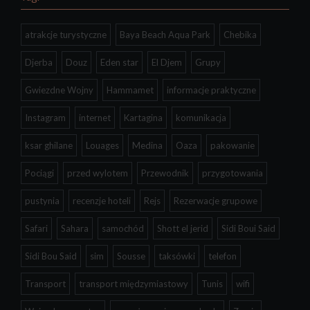
atrakcje turystyczne
Baya Beach Aqua Park
Chebika
Djerba
Douz
Eden star
El Djem
Grupy
Gwiezdne Wojny
Hammamet
informacje praktyczne
Instagram
internet
Kartagina
komunikacja
ksar ghilane
Louages
Medina
Oaza
pakowanie
Pociągi
przed wylotem
Przewodnik
przygotowania
pustynia
recenzje hoteli
Rejs
Rezerwacje grupowe
Safari
Sahara
samochód
Shott el jerid
Sidi Boui Said
Sidi Bou Said
sim
Sousse
taksówki
telefon
Transport
transport międzymiastowy
Tunis
wifi