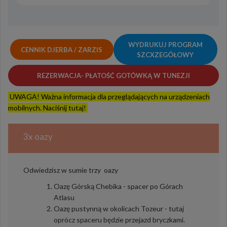
WYDRUKUJ PROGRAM
CENNIK DJERBA / ZARZIS
SZCXZEGÓŁOWY
REZERWACJA- PŁATOŚĆ GOTÓWKĄ W TUNEZJI
UWAGA! Ważna informacja dla przeglądających na urządzeniach
mobilnych. Naciśnij tutaj!
3x oazy
Odwiedzisz w sumie trzy oazy
Oazę Górską Chebika - spacer po Górach
Atlasu
Oazę pustynną w okolicach Tozeur - tutaj
oprócz spaceru będzie przejazd bryczkami.