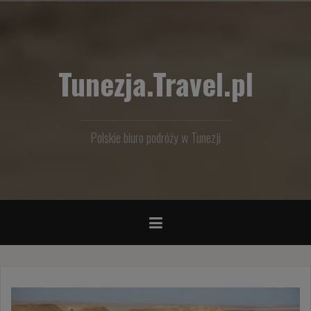
Przejdź
do
treści
Tunezja.Travel.pl
Polskie biuro podróży w Tunezji