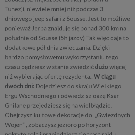
Tunezji, niewiele mniej niż podczas 3
dniowego jeep safari z Sousse. Jest to możliwe
ponieważ Jerba znajduje się ponad 300 km na
południe od Sousse (5h jazdy) Tak więc daje to
dodatkowe pół dnia zwiedzania. Dzięki
bardzo pomysłowemu wykorzystaniu tego
czasu będziesz w stanie zwiedzić
dużo
więcej
niż wybierając ofertę rezydenta..
W ciągu
dwóch dni:
Dojedziesz do skraju Wielkiego
Ergu Wschodniego i odwiedzisz oazę Ksar
Ghilane przejedziesz się na wielbłądzie.
Obejrzysz kultowe dekoracje do „Gwiezdnych
Wojen” , zobaczysz jezioro po horyzont
pokryte solą i przejedziesz się trasą rajdu