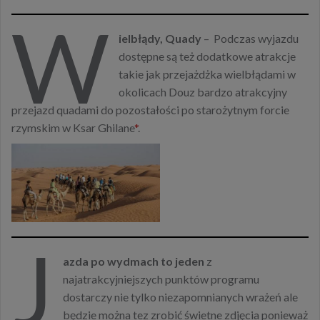
W
ielbłądy, Quady
– Podczas wyjazdu
dostępne są też dodatkowe atrakcje
takie jak przejażdżka wielbłądami w
okolicach Douz bardzo atrakcyjny
przejazd quadami do pozostałości po starożytnym forcie
rzymskim w Ksar Ghilane
*
.
J
azda po wydmach to jeden
z
najatrakcyjniejszych punktów programu
dostarczy nie tylko niezapomnianych wrażeń ale
będzie można tez zrobić świetne zdjęcia ponieważ