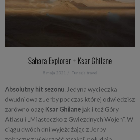
Sahara Explorer + Ksar Ghilane
8 maja 2021
Tunezja.travel
Absolutny hit sezonu.
Jedyna wycieczka
dwudniowa z Jerby podczas której odwiedzisz
zarówno oazę
Ksar Ghilane j
ak i też Góry
Atlasu i „Miasteczko z Gwiezdnych Wojen”. W
ciągu dwóch dni wyjeżdżając z Jerby
zobaczysz większość atrakcji południa