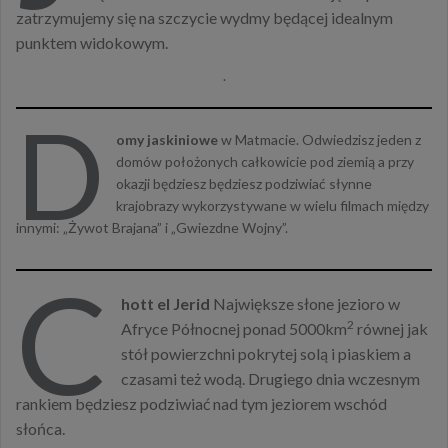
zatrzymujemy się na szczycie wydmy będącej idealnym
punktem widokowym.
.
D
omy jaskiniowe
w Matmacie. Odwiedzisz jeden z
domów położonych całkowicie pod ziemią a przy
okazji będziesz będziesz podziwiać słynne
krajobrazy wykorzystywane w wielu filmach między
innymi: „Żywot Brajana” i „Gwiezdne Wojny”.
C
hott el Jerid
Największe słone jezioro w
2
Afryce Północnej ponad 5000km
równej jak
stół powierzchni pokrytej solą i piaskiem a
czasami też wodą. Drugiego dnia wczesnym
rankiem będziesz podziwiać nad tym jeziorem wschód
słońca.