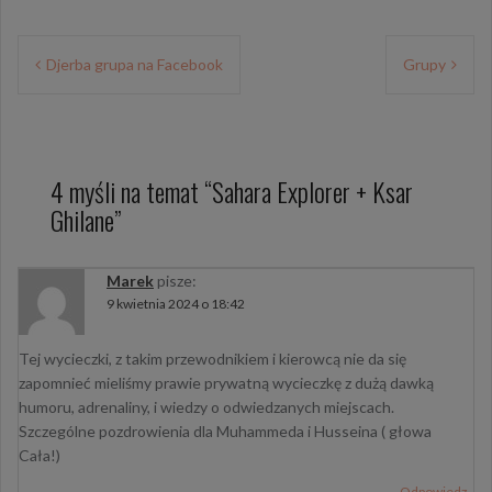
Nawigacja
Djerba grupa na Facebook
Grupy
wpisu
4 myśli na temat “
Sahara Explorer + Ksar
Ghilane
”
Marek
pisze:
9 kwietnia 2024 o 18:42
Tej wycieczki, z takim przewodnikiem i kierowcą nie da się
zapomnieć mieliśmy prawie prywatną wycieczkę z dużą dawką
humoru, adrenaliny, i wiedzy o odwiedzanych miejscach.
Szczególne pozdrowienia dla Muhammeda i Husseina ( głowa
Cała!)
Odpowiedz