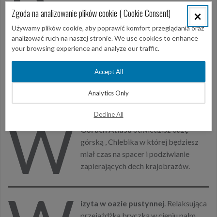
R
drogami terenowymi wykorzystywanymi
Zgoda na analizowanie plików cookie ( Cookie Consent)
×
podczas rajdu Paryż-Dakar. niesamowite
Używamy plików cookie, aby poprawić komfort przeglądania oraz
widoki i wrażenia a do tego ostra jazda.
analizować ruch na naszej stronie. We use cookies to enhance
your browsing experience and analyze our traffic.
G
óra wielbłąda
– bardzo charakterystyczna
Accept All
znana z filmów np 'Angielski pacjent” góra w
kształcie siedzącego wielbłąda.
Analytics Only
W
Decline All
Górach Atlasu
odwiedzisz oazę
górską , Chlebika w której będziesz
miał czas na spacer i podziwianie
zapierających dech krajobrazów.
izyta w oazie pustynnej
. Relaksująca
przejażdżka bryczką w cieniu palm