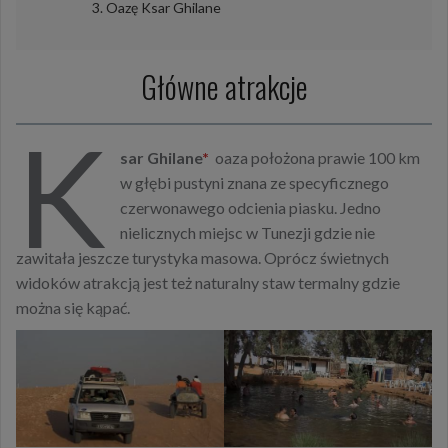
Oazę Ksar Ghilane
Główne atrakcje
K
sar Ghilane
*
oaza położona prawie 100 km
w głębi pustyni znana ze specyficznego
czerwonawego odcienia piasku. Jedno
nielicznych miejsc w Tunezji gdzie nie
zawitała jeszcze turystyka masowa. Oprócz świetnych
widoków atrakcją jest też naturalny staw termalny gdzie
można się kąpać.