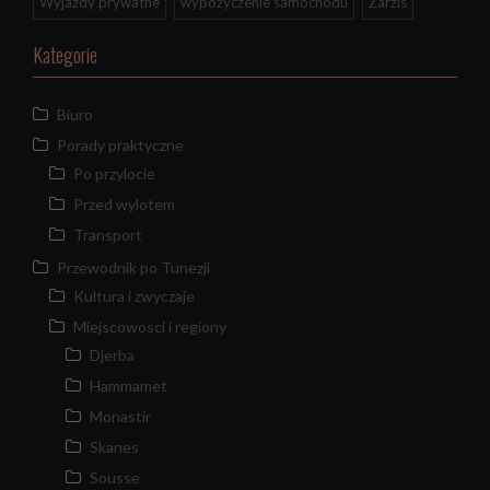
Wyjazdy prywatne
wypożyczenie samochodu
Zarzis
Kategorie
Biuro
Porady praktyczne
Po przylocie
Przed wylotem
Transport
Przewodnik po Tunezji
Kultura i zwyczaje
Miejscowosci i regiony
Djerba
Hammamet
Monastir
Skanes
Sousse