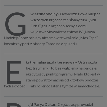
G
wiezdne Wojny-
Odwiedzisz dwa miejsca
w
których
kręcono ten słynny film. „Sidi
Driss” gdzie kręcono sceny z domu
wujostwa Skywalkera epizod IV „Nowa
Nadzieja” oraz robiący niesamowite wrażenie „Mos Espa”
kosmiczny port z planety Tatooine z epizodu I
E
kstremalna jazda terenowa
– Ostra jazda
bez trzymanki, to bez wątpienia najbardziej
ekscytujący punkt programu. Mało kto jest w
stanie powstrzymać się od krzyków podczas
tych akrobacji. Taki roller coaster z tym ze w samochodzie.
ajd Paryż Dakar.
Część trasy prowadzi