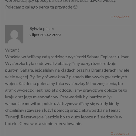
wprowadzający spokój, bardzo rzetelny, duża dawka wiedzy.
Polecam z całego serca tą przygodę 🙂
Odpowiedz
Sylwia
pisze:
2 lipca 2024 o 20:23
Witam!
Właśnie wróciliśmy całą rodziną z wycieczki Sahara Explorer + ksar.
Wycieczka była cudowna! Zobaczyliśmy oazę, różne rodzaje
pustyni Sahara, jeździliśmy na kładach oraz Na Dramaderach i wiele
wiele więcej. Byliśmy również na 2 planach filmowych gwiezdnych
wojen. Każdemu polecamy taka wycieczkę. Mimo zmęczenia, bo
grafik wycieczki jest napięty, odcczulismy prawdziwe oblicze tego
kraju oraz jego mieszkańców. Przewodnik byl bardzo mily i
wspaniale mowil po polsku. Zatrzymywaliśmy się wtedy kiedy
chcieliśmy i zawsze służył pomocą oraz ciekawostką na temat
Tunezji. Rezerwujcie i jeździe bo to dużo lepsze niż siedzenie w
hotelu. Cena warta siebie zdecydowanie.
Odpowiedz