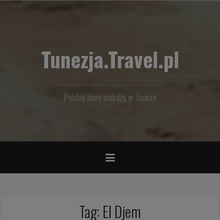
Przejdź
do
treści
Tunezja.Travel.pl
Polskie biuro podróży w Tunezji
Tag:
El Djem