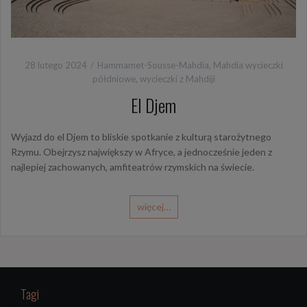
28 lutego 2024
Hammamet-Sousse-Mahdia
,
Mahdia wycieczki
półdniowe
,
wycieczki z Mahdiji
El Djem
Wyjazd do el Djem to bliskie spotkanie z kulturą starożytnego
Rzymu. Obejrzysz największy w Afryce, a jednocześnie jeden z
najlepiej zachowanych, amfiteatrów rzymskich na świecie.
więcej…
Tagi