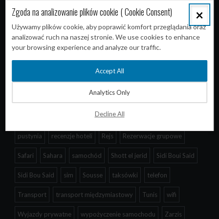
Zgoda na analizowanie plików cookie ( Cookie Consent)
×
atrakcje turystyczne
Baya Beach Aqua Park
Chebika
Używamy plików cookie, aby poprawić komfort przeglądania oraz
analizować ruch na naszej stronie. We use cookies to enhance
Djerba
Douz
Eden star
El Djem
Grupy
your browsing experience and analyze our traffic.
Gwiezdne Wojny
Hammamet
informacje praktyczne
Accept All
Instagram
internet
Kartagina
komunikacja
Analytics Only
ksar ghilane
Louages
Medina
Oaza
pakowanie
Decline All
Pociągi
przed wylotem
Przewodnik
przygotowania
pustynia
recenzje hoteli
Rejs
Rezerwacje grupowe
Safari
Sahara
samochód
Shott el jerid
Sidi Boui Said
Sidi Bou Said
sim
Sousse
taksówki
telefon
Transport
transport międzymiastowy
Tunis
wifi
Wyjazdy prywatne
wypożyczenie samochodu
Zarzis