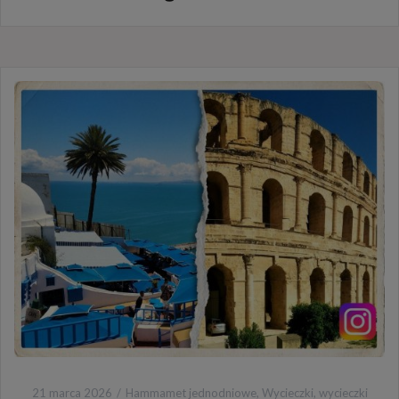
21 marca 2026
Hammamet jednodniowe
,
Wycieczki
,
wycieczki