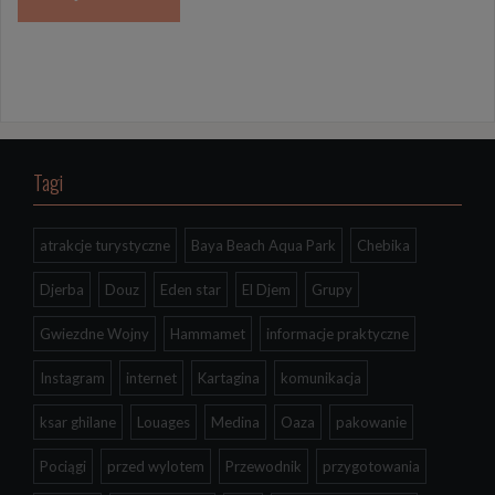
Tagi
atrakcje turystyczne
Baya Beach Aqua Park
Chebika
Djerba
Douz
Eden star
El Djem
Grupy
Gwiezdne Wojny
Hammamet
informacje praktyczne
Instagram
internet
Kartagina
komunikacja
ksar ghilane
Louages
Medina
Oaza
pakowanie
Pociągi
przed wylotem
Przewodnik
przygotowania