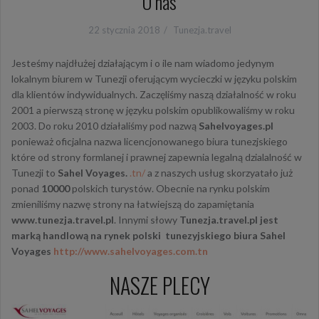
O nas
22 stycznia 2018
Tunezja.travel
Jesteśmy najdłużej działającym i o ile nam wiadomo jedynym
lokalnym biurem w Tunezji oferującym wycieczki w języku polskim
dla klientów indywidualnych. Zaczęliśmy naszą działalność w roku
2001 a pierwszą stronę w języku polskim opublikowaliśmy w roku
2003. Do roku 2010 działaliśmy pod nazwą
Sahelvoyages.pl
ponieważ oficjalna nazwa licencjonowanego biura tunezjskiego
które od strony formlanej i prawnej zapewnia legalną dzialalność w
Tunezji to
Sahel Voyages.
.tn/
a z naszych usług skorzyatało już
ponad
10000
polskich turystów. Obecnie na rynku polskim
zmieniliśmy nazwę strony na łatwiejszą do zapamiętania
www.tunezja.travel.pl
. Innymi słowy
Tunezja.travel.pl jest
marką handlową na rynek polski tunezyjskiego biura Sahel
Voyages
http://www.sahelvoyages.com.tn
NASZE PLECY