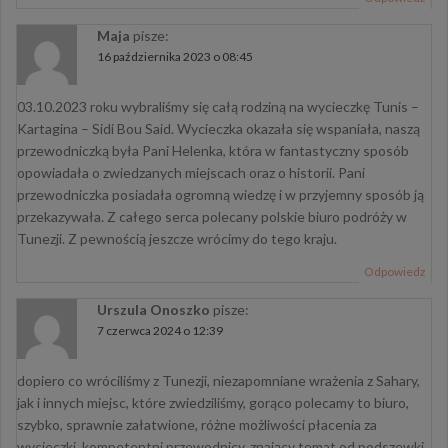
Maja
pisze:
16 października 2023 o 08:45
03.10.2023 roku wybraliśmy się całą rodziną na wycieczkę Tunis –
Kartagina – Sidi Bou Said. Wycieczka okazała się wspaniała, naszą
przewodniczką była Pani Helenka, która w fantastyczny sposób
opowiadała o zwiedzanych miejscach oraz o historii. Pani
przewodniczka posiadała ogromną wiedzę i w przyjemny sposób ją
przekazywała. Z całego serca polecany polskie biuro podróży w
Tunezji. Z pewnością jeszcze wrócimy do tego kraju.
Odpowiedz
Urszula Onoszko
pisze:
7 czerwca 2024 o 12:39
dopiero co wróciliśmy z Tunezji, niezapomniane wrażenia z Sahary,
jak i innych miejsc, które zwiedziliśmy, gorąco polecamy to biuro,
szybko, sprawnie załatwione, różne możliwości płacenia za
wycieczki, kompetentni przewodnicy, znający temat od podszewki.