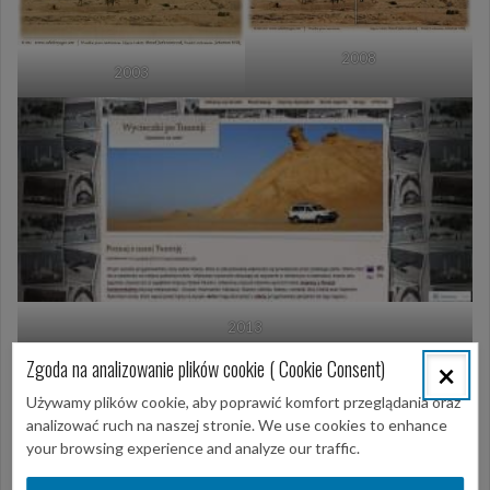
2008
2003
2013
Zgoda na analizowanie plików cookie ( Cookie Consent)
×
Używamy plików cookie, aby poprawić komfort przeglądania oraz
Opublikowany w
Biuro
analizować ruch na naszej stronie. We use cookies to enhance
your browsing experience and analyze our traffic.
Nawigacja
Kontakt
Polityka najniższych cen.