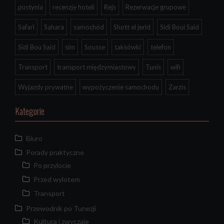
pustynia
recenzje hoteli
Rejs
Rezerwacje grupowe
Safari
Sahara
samochód
Shott el jerid
Sidi Boui Said
Sidi Bou Said
sim
Sousse
taksówki
telefon
Transport
transport międzymiastowy
Tunis
wifi
Wyjazdy prywatne
wypożyczenie samochodu
Zarzis
Kategorie
Biuro
Porady praktyczne
Po przylocie
Przed wylotem
Transport
Przewodnik po Tunezji
Kultura i zwyczaje