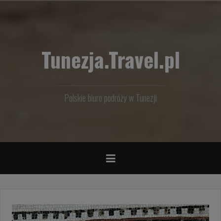
Przejdź
do
treści
Tunezja.Travel.pl
Polskie biuro podróży w Tunezji