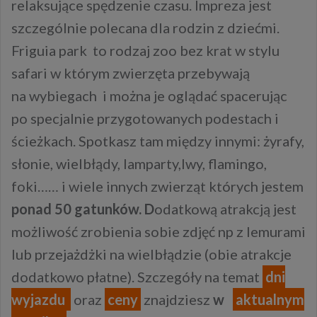
relaksujące spędzenie czasu. Impreza jest
szczególnie polecana dla rodzin z dziećmi.
Friguia park to rodzaj zoo bez krat w stylu
safari w którym zwierzęta przebywają
na wybiegach i można je oglądać spacerując
po specjalnie przygotowanych podestach i
ścieżkach. Spotkasz tam między innymi: żyrafy,
słonie, wielbłądy, lamparty,lwy, flamingo,
foki…… i wiele innych zwierząt których jestem
ponad 50 gatunków. D
odatkową atrakcją jest
możliwość zrobienia sobie zdjęć np z lemurami
lub przejażdżki na wielbłądzie (obie atrakcje
dodatkowo płatne). Szczegóły na temat
dni
wyjazdu
oraz
ceny
znajdziesz
w
aktualnym