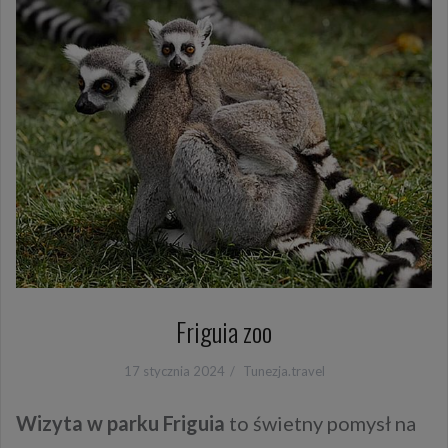
Friguia zoo
17 stycznia 2024
Tunezja.travel
Wizyta w
parku Friguia
to świetny pomysł na