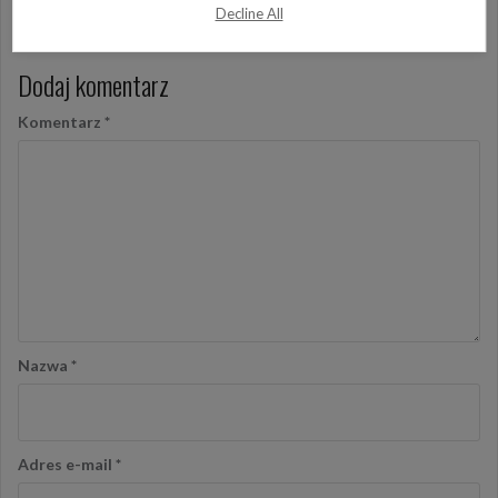
Decline All
Dodaj komentarz
Komentarz
*
Nazwa
*
Adres e-mail
*