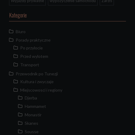
Wyjazdy prywatne
wypożyczenie samochodu
Zarzis
Kategorie
Biuro
Porady praktyczne
Po przylocie
Przed wylotem
Transport
Przewodnik po Tunezji
Kultura i zwyczaje
Miejscowosci i regiony
Djerba
Hammamet
Monastir
Skanes
Sousse