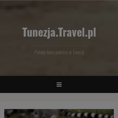
Przejdź
do
treści
Tunezja.Travel.pl
Polskie biuro podróży w Tunezji