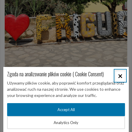
Zgoda na analizowanie plików cookie ( Cookie Consent)
×
Używamy plików cookie, aby poprawić komfort przeglądania oraz
analizować ruch na naszej stronie. We use cookies to enhance
Opublikowany w
Hammamet półdniowe
,
Hammamet-Sousse-
your browsing experience and analyze our traffic.
Mahdia
,
Wycieczki
,
Wycieczki półdniowe
,
Wycieczki z Hammametu
,
Wycieczki z Sousse
Tagged
Sousse
Accept All
Nawigacja
Analytics Only
Chenini i ksary
Aktualny cennik z Mahdii
wpisu