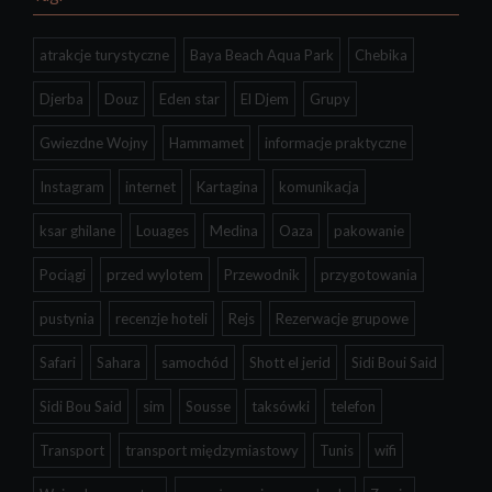
atrakcje turystyczne
Baya Beach Aqua Park
Chebika
Djerba
Douz
Eden star
El Djem
Grupy
Gwiezdne Wojny
Hammamet
informacje praktyczne
Instagram
internet
Kartagina
komunikacja
ksar ghilane
Louages
Medina
Oaza
pakowanie
Pociągi
przed wylotem
Przewodnik
przygotowania
pustynia
recenzje hoteli
Rejs
Rezerwacje grupowe
Safari
Sahara
samochód
Shott el jerid
Sidi Boui Said
Sidi Bou Said
sim
Sousse
taksówki
telefon
Transport
transport międzymiastowy
Tunis
wifi