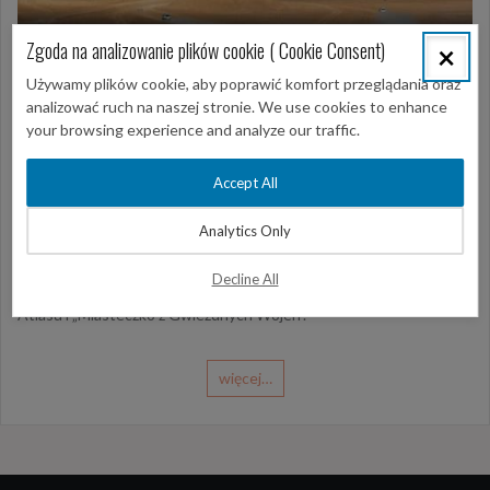
Zgoda na analizowanie plików cookie ( Cookie Consent)
×
Używamy plików cookie, aby poprawić komfort przeglądania oraz
analizować ruch na naszej stronie. We use cookies to enhance
your browsing experience and analyze our traffic.
8 maja 2021
Jerba- safari
,
Wycieczki z Djerby
Accept All
Sahara Explorer + Ksar Ghilane
Analytics Only
Absolutny hit sezonu. Jedyna wycieczka dwudniowa z Jerby
Decline All
podczas której odwiedzisz zarówno oazę Ksar Ghilane jak i też Góry
Atlasu i „Miasteczko z Gwiezdnych Wojen”.
więcej…