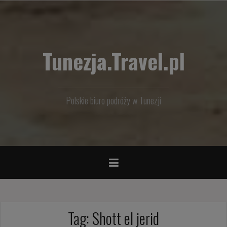
Przejdź
do
treści
Tunezja.Travel.pl
Polskie biuro podróży w Tunezji
Tag:
Shott el jerid