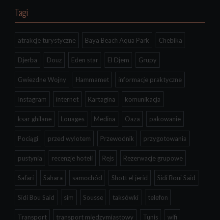
Tagi
atrakcje turystyczne
Baya Beach Aqua Park
Chebika
Djerba
Douz
Eden star
El Djem
Grupy
Gwiezdne Wojny
Hammamet
informacje praktyczne
Instagram
internet
Kartagina
komunikacja
ksar ghilane
Louages
Medina
Oaza
pakowanie
Pociągi
przed wylotem
Przewodnik
przygotowania
pustynia
recenzje hoteli
Rejs
Rezerwacje grupowe
Safari
Sahara
samochód
Shott el jerid
Sidi Boui Said
Sidi Bou Said
sim
Sousse
taksówki
telefon
Transport
transport międzymiastowy
Tunis
wifi