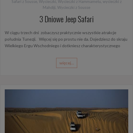
Safari z Sousse
,
Wycieczki
,
Wycieczki z Hammametu
,
wycieczki z
Mahdiji
,
Wycieczki z Sousse
3 Dniowe Jeep Safari
W ciągu trzech dni zobaczysz praktycznie wszystkie atrakcje
południa Tunezji. Więcej się po prostu nie da. Dojedziesz do skraju
Wielkiego Ergu Wschodniego i dotkniesz charakterystycznego
więcej…