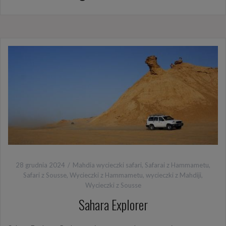
28 grudnia 2024
Mahdia wycieczki safari
,
Safarai z Hammametu
,
Safari z Sousse
,
Wycieczki z Hammametu
,
wycieczki z Mahdiji
,
Wycieczki z Sousse
Sahara Explorer