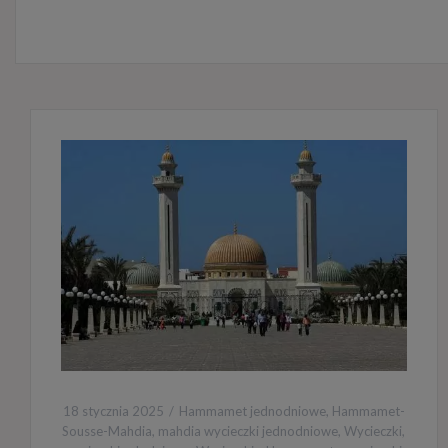
18 stycznia 2025
Hammamet jednodniowe
,
Hammamet-
Sousse-Mahdia
,
mahdia wycieczki jednodniowe
,
Wycieczki
,