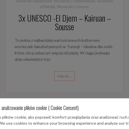
wycieczki calodniowe
,
Wycieczki z Hammametu
,
wycieczki
z Mahdiji
,
Wycieczki z Sousse
3x UNESCO -El Djem – Kairuan –
Sousse
To jedna z najbardziej wartościowych kulturowo
wycieczek fakultatywnych w Tunezji – idealna dla osób,
które chcą zobaczyć więcej niż plażę. W ciągu jednego
dnia odwiedzisz trzy
więcej…
 analizowanie plików cookie ( Cookie Consent)
Kategorie
Da
plików cookie, aby poprawić komfort przeglądania oraz analizować ruch 
 We use cookies to enhance your browsing experience and analyze our tra