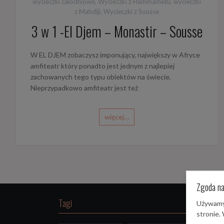
wycieczki calodniowe
,
Wycieczki z Hammametu
,
wycieczki
z Mahdiji
,
Wycieczki z Sousse
3 w 1 -El Djem – Monastir – Sousse
W EL DJEM zobaczysz imponujący, największy w Afryce
amfiteatr który ponadto jest jednym z najlepiej
zachowanych tego typu obiektów na świecie.
Nieprzypadkowo amfiteatr jest też
więcej…
Zgoda na
Tagi
Używamy 
stronie.