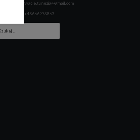
Email:
rezerwacje.tunezja@gmail.com
l
whatsapp:
+48666973863
ukaj: