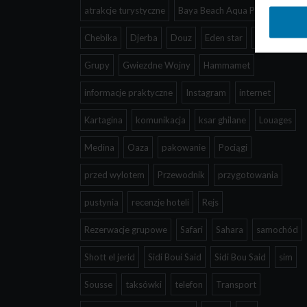
atrakcje turystyczne
Baya Beach Aqua Park
Chebika
Djerba
Douz
Eden star
El Djem
Grupy
Gwiezdne Wojny
Hammamet
informacje praktyczne
Instagram
internet
Kartagina
komunikacja
ksar ghilane
Louages
Medina
Oaza
pakowanie
Pociągi
przed wylotem
Przewodnik
przygotowania
pustynia
recenzje hoteli
Rejs
Rezerwacje grupowe
Safari
Sahara
samochód
Shott el jerid
Sidi Boui Said
Sidi Bou Said
sim
Sousse
taksówki
telefon
Transport