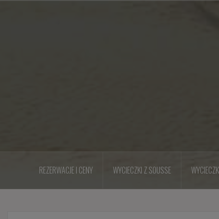
Przejdź
do
treści
REZERWACJE I CENY
WYCIECZKI Z SOUSSE
WYCIECZK