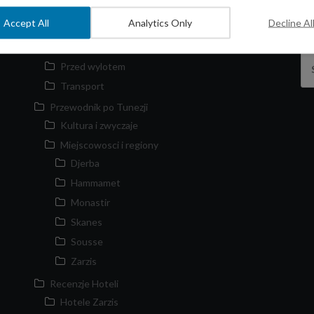
Biuro
Accept All
Analytics Only
Decline Al
Porady praktyczne
Po przylocie
Sz
Przed wylotem
Transport
Przewodnik po Tunezji
Kultura i zwyczaje
Miejscowosci i regiony
Djerba
Hammamet
Monastir
Skanes
Sousse
Zarzis
Recenzje Hoteli
Hotele Zarzis