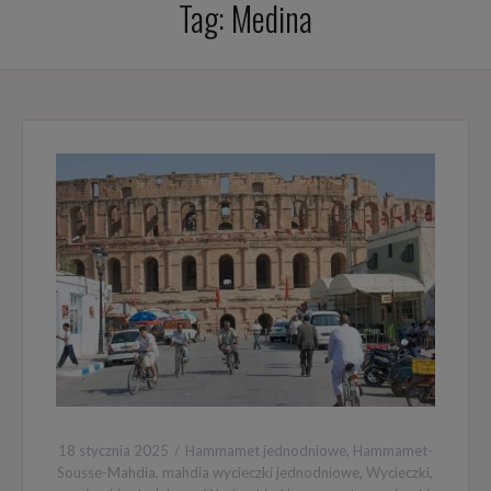
Tag:
Medina
18 stycznia 2025
Hammamet jednodniowe
,
Hammamet-
Sousse-Mahdia
,
mahdia wycieczki jednodniowe
,
Wycieczki
,