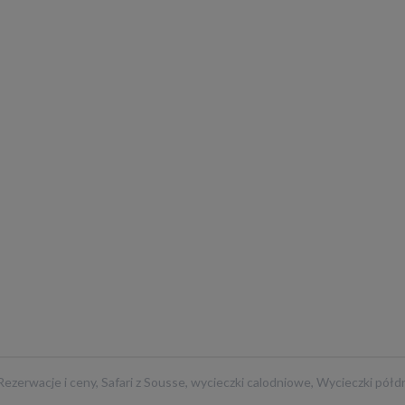
Rezerwacje i ceny
,
Safari z Sousse
,
wycieczki calodniowe
,
Wycieczki półd