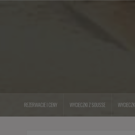
Przejdź
do
treści
REZERWACJE I CENY
WYCIECZKI Z SOUSSE
WYCIECZK