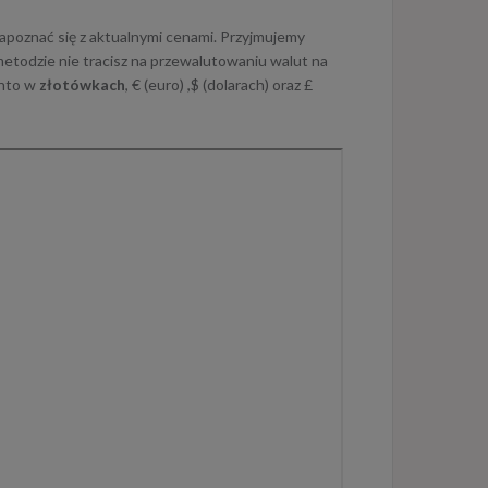
zapoznać się z aktualnymi cenami. Przyjmujemy
 metodzie nie tracisz na przewalutowaniu walut na
onto w
złotówkach
, € (euro) ,$ (dolarach) oraz £