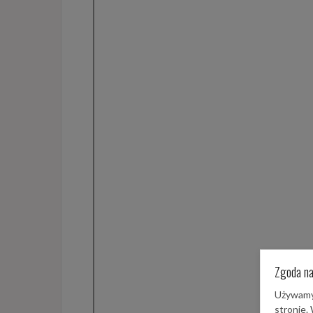
Zgoda na
Używamy 
stronie.