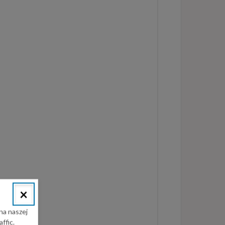
×
na naszej
ffic.