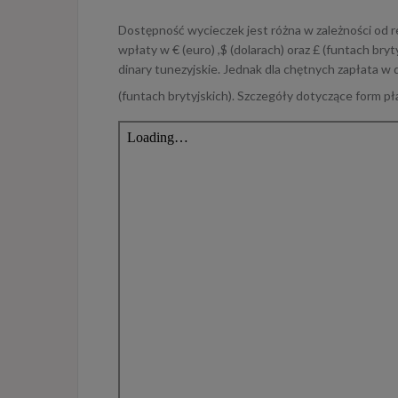
Dostępność wycieczek jest różna w zależności od re
wpłaty w € (euro) ,$ (dolarach) oraz £ (funtach bry
dinary tunezyjskie. Jednak dla chętnych zapłata w 
(funtach brytyjskich). Szczegóły dotyczące form p