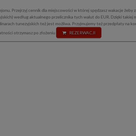
jonu. Przejrzyj cennik dla miejscowości w której spędzasz wakacje żeby 
tyjskich) według aktualnego przelicznika tych walut do EUR. Dzięki takiej
dinarach tunezyjskich też jest możliwa. Przyjmujemy też przedpłaty na k
łatności otrzymasz po złożeniu
REZERWACJI