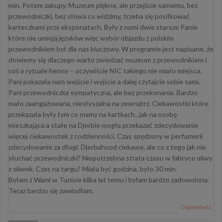
min. Potem zakupy. Muzeum piękne, ale przejście samemu, bez
przewodniczki, bez słowa co widzimy, trzeba się posiłkować
karteczkami przy eksponatach. Były z nami dwie starsze Panie
które nie umieją języków więc wybór objazdu z polskim
przewodnikiem był dla nas kluczowy. W programie jest napisane, że
dowiemy się dlaczego warto zwiedzać muzeum z przewodnikiem i
coś o rytuale henny – oczywiście NIC takiego nie miało miejsca.
Pani pokazała nam wejście i wyjście a dalej czytajcie sobie sami.
Pani przewodniczka sympatyczna, ale bez przekonania. Bardzo
mało zaangażowana, niesłyszalna na zewnątrz. Ciekawostki które
przekazała były tym co mamy na kartkach.. jak na osobę
mieszkająca a stałe na Djerbie mogła przekazać zdecydowanie
więcej ciekawostek z codzienności. Czas spędzony w perfumerii
zdecydowanie za długi. Djerbahood ciekawe, ale co z tego jak nie
słuchać przewodniczki? Niepotrzebna strata czasu w fabryce oliwy
z oliwek. Czas na targu? Miała być godzina, było 30 min.
Byłam z Wami w Tunisie kilka lat temu i byłam bardzo zadowolona.
Teraz bardzo się zawiodłam.
Odpowiedz