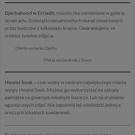
Djerbahood w Erriadh,
miasteczko zamienione w galerię
street artu. Dziesiątki niesamowitych murali stworzonych
przez twórców z kilkunastu krajów. Gwarantujemy ze
zrobisz świetne zdjęcia.
Oferta wyciecka Djerby
Oferta wycieczkcek z Souss
Houmt Souk –
czas wolny w centrum największego miasta
wyspy Houmt Souk. Możesz go wykorzystać na zakupy
pamiątek na gwarnym lokalnym bazarze. Lub na zrobienie
egzotycznych zdjęć. Nie zapomnij też odwiedzić jednej a
uroczych lokalnych kawiarenek.
Podziemny meczet –
Ostatni punkt programu to wizyta w