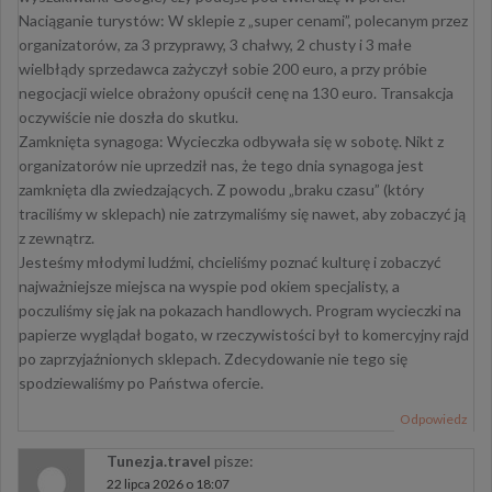
​Naciąganie turystów: W sklepie z „super cenami”, polecanym przez
organizatorów, za 3 przyprawy, 3 chałwy, 2 chusty i 3 małe
wielbłądy sprzedawca zażyczył sobie 200 euro, a przy próbie
negocjacji wielce obrażony opuścił cenę na 130 euro. Transakcja
oczywiście nie doszła do skutku.
​Zamknięta synagoga: Wycieczka odbywała się w sobotę. Nikt z
organizatorów nie uprzedził nas, że tego dnia synagoga jest
zamknięta dla zwiedzających. Z powodu „braku czasu” (który
traciliśmy w sklepach) nie zatrzymaliśmy się nawet, aby zobaczyć ją
z zewnątrz.
​Jesteśmy młodymi ludźmi, chcieliśmy poznać kulturę i zobaczyć
najważniejsze miejsca na wyspie pod okiem specjalisty, a
poczuliśmy się jak na pokazach handlowych. Program wycieczki na
papierze wyglądał bogato, w rzeczywistości był to komercyjny rajd
po zaprzyjaźnionych sklepach. Zdecydowanie nie tego się
spodziewaliśmy po Państwa ofercie.
Odpowiedz
Tunezja.travel
pisze:
22 lipca 2026 o 18:07