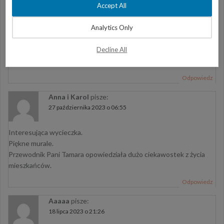
Accept All
Polecam z całego serca tę wycieczkę. Grupa liczyła 4 osoby-
Analytics Only
bardzo kameralna. Zobaczyliśmy wszystko co było w ofercie oraz
pani Tamara (przewodniczka, bardzo sympatyczna) zaprowadziła
Decline All
nas do tunezyjskiej kawiarni, która była w domu prywatnym.
Prowadzą ją kobiety i w tradycyjny sposób parzą prawdziwą kawę.
Odpowiedz
Anna i Karol
pisze:
27 października 2023 o 06:55
Interesująca wycieczka.
Piękne murale.
Przewodnik Pani Tamara opowiedziała dużo ciekawostek z życia
mieszkańców.
Odpowiedz
Aaaaa
pisze:
18 lipca 2023 o 21:26