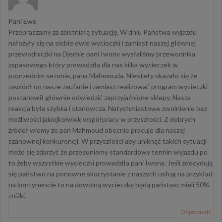
Pani Ewo
Przepraszamy za zaistniałą sytuację. W dniu Państwa wyjazdu
nałożyły się na siebie dwie wycieczki i zamiast naszej głównej
przewodniczki na Djerbie pani Iwony wysłaliśmy przewodnika
zapasowego który prowadziła dla nas kilka wycieczek w
poprzednim sezonie, pana Mahmouda. Niestety okazało się że
zawiódł on nasze zaufanie i zamiast realizować program wycieczki
postanowił głównie odwiedzić zaprzyjaźnione sklepy. Nasza
reakcja była szybka i stanowcza. Natychmiastowe zwolnienie bez
możliwości jakiejkolwiek współpracy w przyszłości. Z dobrych
źródeł wiemy że pan Mahmoud obecnie pracuje dla naszej
szanownej konkurencji. W przyszłości aby uniknąć takich sytuacji
może się zdarzyć że przesuniemy standardowy termin wyjazdu po
to żeby wszystkie wycieczki prowadziła pani Iwona. Jeśli zdecydują
się państwo na ponowne skorzystanie z naszych usług na przykład
na kontynencie to na dowolną wycieczkę będą państwo mieli 50%
zniżki.
Odpowiedz