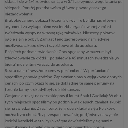
składał się w 1/4 ze zwiedzania, a w 3/4 z przymusowego latania po
sklepach. Poniżej przedstawiam główne powody naszego
niezadowolenia:
​Brak obiecanego pokazu tłoczenia oliwy: To był dla nas główny
argument za wykupieniem wycieczki zorganizowanej zamiast
zwiedzania wyspy na własną rękę taksówką. Niestety, pokaz w
ogóle się nie odbył. Zamiast tego zaoferowano nam jedynie
możliwość zakupu oliwy i szybki powrót do autokaru.
​Pośpiech podczas zwiedzania: Czas spędzony w muzeum był
zdecydowanie za krótki – po zaledwie 45 minutach zwiedzania „w
biegu” musieliśmy wracać do autokaru.
​Strata czasu i zawyżone ceny w perfumiarni: W perfumiarni
spędziliśmy prawie godzinę. Zapewniano nas o wyjątkowo dobrych
cenach, po czym okazało się, że dokładnie te same perfumy na
terenie farmy krokodyli były o 25% tańsze.
​Omijanie atrakcji na rzecz sklepów (Houmt Souk i Guellala): W obu
tych miejscach spędziliśmy po godzinie w sklepach, zamiast skupić
się na zwiedzaniu. Z racji tego, że grupa składała się z Polaków,
można było chociażby przespacerować się pod jedyny na wyspie
kościół katolicki w stolicy (o którym dowiedzieliśmy się sami z
wyszukiwarki Google) czy podejść pod twierdzę w porcie.