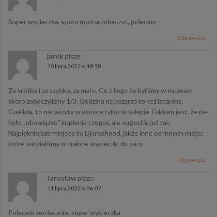
Super wycieczka, sporo można zobaczyć, polecam
Odpowiedz
jarek
pisze:
10 lipca 2022 o 19:58
Za krótko i za szybko, za mało. Co z tego że byliśmy w muzeum
skoro zobaczyliśmy 1/3. Godzina na bazarze to też latanina.
Guellala, to nie wizyta w wiosce tylko w sklepie. Faktem jest, że nie
było „obowiązku” kupienia czegoś, ale sugestie już tak.
Najpiękniejsze miejsce to Djerbahood, jakże inne od innych miejsc
które widzieliśmy w trakcie wycieczki do oazy.
Odpowiedz
Jarosław
pisze:
11 lipca 2022 o 06:07
Polecam serdecznie, super wycieczka