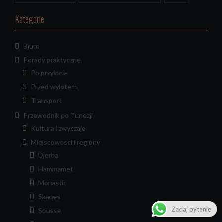
Kategorie
Biuro
Porady praktyczne
Po przylocie
Przed wylotem
Transport
Przewodnik po Tunezji
Kultura i zwyczaje
Miejscowosci i regiony
Djerba
Hammamet
Monastir
Skanes
Zadaj pytanie
Sousse