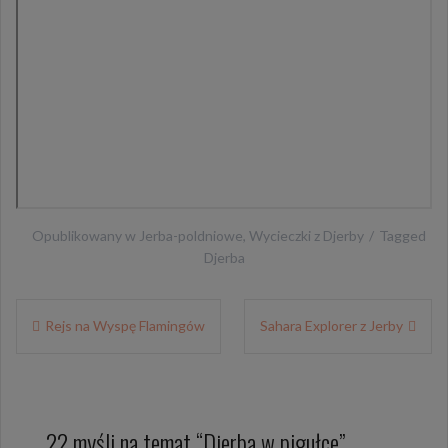
Opublikowany w
Jerba-poldniowe
,
Wycieczki z Djerby
Tagged
Djerba
Nawigacja
Rejs na Wyspę Flamingów
Sahara Explorer z Jerby
wpisu
22 myśli na temat “
Djerba w pigułce
”