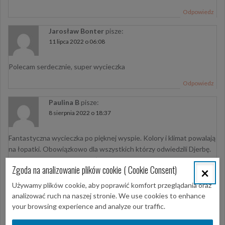
Odpowiedz
Jarosław Bonter
pisze:
11 lipca 2022 o 06:08
Polecam serdecznie, super wycieczka
Odpowiedz
Paulina B
pisze:
8 sierpnia 2022 o 18:37
Fantastyczna wycieczka po pięknej wyspie. Kolory i klimat powalają
na łopatki. Obowiązkowo dla wszystkich którzy odwiedzili Djerbę.
Pan przewodnik Kais przemiły i empatyczny.
Zgoda na analizowanie plików cookie ( Cookie Consent)
×
Polecamy!
Używamy plików cookie, aby poprawić komfort przeglądania oraz
Odpowiedz
analizować ruch na naszej stronie. We use cookies to enhance
your browsing experience and analyze our traffic.
Violetta Otok
pisze:
20 lutego 2023 o 10:18