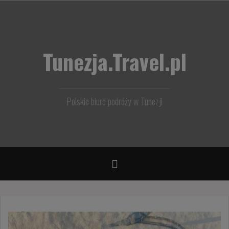
Przejdź
do
treści
Tunezja.Travel.pl
Polskie biuro podróży w Tunezji