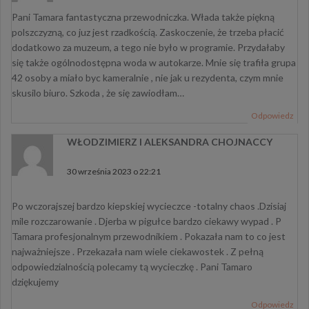
Pani Tamara fantastyczna przewodniczka. Włada także piękną
polszczyzną, co juz jest rzadkością. Zaskoczenie, że trzeba płacić
dodatkowo za muzeum, a tego nie było w programie. Przydałaby
się także ogólnodostępna woda w autokarze. Mnie się trafiła grupa
42 osoby a miało byc kameralnie , nie jak u rezydenta, czym mnie
skusilo biuro. Szkoda , że się zawiodłam…
Odpowiedz
WŁODZIMIERZ I ALEKSANDRA CHOJNACCY
pisze:
30 września 2023 o 22:21
Po wczorajszej bardzo kiepskiej wycieczce -totalny chaos .Dzisiaj
mile rozczarowanie . Djerba w pigułce bardzo ciekawy wypad . P
Tamara profesjonalnym przewodnikiem . Pokazała nam to co jest
najważniejsze . Przekazała nam wiele ciekawostek . Z pełną
odpowiedzialnością polecamy tą wycieczkę . Pani Tamaro
dziękujemy
Odpowiedz