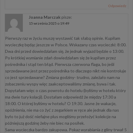
Odpowiedz
Joanna Marczak
pisze:
15 września 2025 o 19:49
Pierwszy raz w życiu muszę wystawić tak słabą opinie. Kupiłam
wycieczkę będąc jeszcze w Polsce. Wskazany czas wycieczki: 8:00.
Dwa dni przed dowiedziałam się, że jednak wyjazd będzie o 13:00.
Po krótkiej wymianie zdań dowiedziałam się że kupiłam przez
pośrednika i stąd ten błąd. Pierwsza czerwona flaga, bo jeśli
sprzedawane jest przez pośrednika to dlaczego nikt nie kontroluje
co jest sprzedawane? Zmiana godziny- trudno, zależało nam na
zobaczeniu wyspy więc zaakceptowaliśmy zmianę, bywa i tak.
Dopytałam więc o czas powrotu do hotelu (byliśmy w hotelu który
ma dwie tury kolacji). Dostałam odpowiedź że między 17:30 a
18:00. O której byliśmy w hotelu? O 19:30. Jasne że wakacje,
opóźnienia, nie ma co żyć z zegarkiem w ręce ale jednak dla nas
było to już dość niefajne plus mogliśmy przełożyć kolekcje na
późniejszą godzinę żeby nie biec na posiłek.
Sama wycieczka bardzo zakupowa. Pokaz wyrabiania z gliny trwał 5