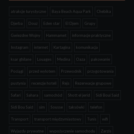
atrakcje turystyczne
Baya Beach Aqua Park
Chebika
Djerba
Douz
Eden star
El Djem
Grupy
Gwiezdne Wojny
Hammamet
informacje praktyczne
Instagram
internet
Kartagina
komunikacja
ksar ghilane
Louages
Medina
Oaza
pakowanie
Pociągi
przed wylotem
Przewodnik
przygotowania
pustynia
recenzje hoteli
Rejs
Rezerwacje grupowe
Safari
Sahara
samochód
Shott el jerid
Sidi Boui Said
Sidi Bou Said
sim
Sousse
taksówki
telefon
Transport
transport międzymiastowy
Tunis
wifi
Wyjazdy prywatne
wypożyczenie samochodu
Zarzis