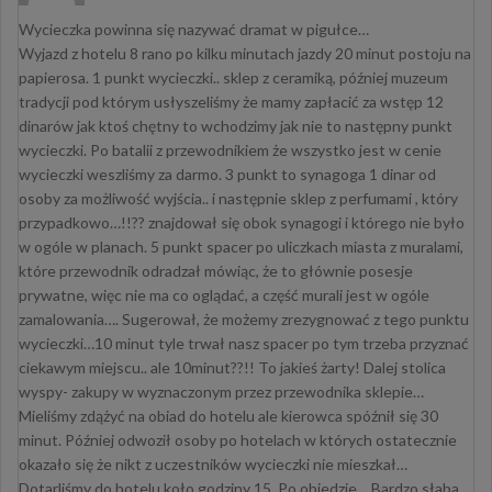
Wycieczka powinna się nazywać dramat w pigułce…
Wyjazd z hotelu 8 rano po kilku minutach jazdy 20 minut postoju na
papierosa. 1 punkt wycieczki.. sklep z ceramiką, później muzeum
tradycji pod którym usłyszeliśmy że mamy zapłacić za wstęp 12
dinarów jak ktoś chętny to wchodzimy jak nie to następny punkt
wycieczki. Po batalii z przewodnikiem że wszystko jest w cenie
wycieczki weszliśmy za darmo. 3 punkt to synagoga 1 dinar od
osoby za możliwość wyjścia.. i następnie sklep z perfumami , który
przypadkowo…!!?? znajdował się obok synagogi i którego nie było
w ogóle w planach. 5 punkt spacer po uliczkach miasta z muralami,
które przewodnik odradzał mówiąc, że to głównie posesje
prywatne, więc nie ma co oglądać, a część murali jest w ogóle
zamalowania…. Sugerował, że możemy zrezygnować z tego punktu
wycieczki…10 minut tyle trwał nasz spacer po tym trzeba przyznać
ciekawym miejscu.. ale 10minut??!! To jakieś żarty! Dalej stolica
wyspy- zakupy w wyznaczonym przez przewodnika sklepie…
Mieliśmy zdążyć na obiad do hotelu ale kierowca spóźnił się 30
minut. Później odwoził osoby po hotelach w których ostatecznie
okazało się że nikt z uczestników wycieczki nie mieszkał…
Dotarliśmy do hotelu koło godziny 15. Po obiedzie… Bardzo słaba