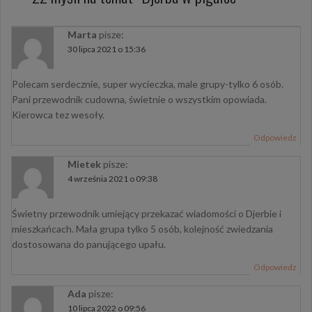
Marta
pisze:
30 lipca 2021 o 15:36
Polecam serdecznie, super wycieczka, male grupy-tylko 6 osób.
Pani przewodnik cudowna, świetnie o wszystkim opowiada.
Kierowca tez wesoły.
Odpowiedz
Mietek
pisze:
4 września 2021 o 09:38
Świetny przewodnik umiejący przekazać wiadomości o Djerbie i
mieszkańcach. Mała grupa tylko 5 osób, kolejność zwiedzania
dostosowana do panującego upału.
Odpowiedz
Ada
pisze:
10 lipca 2022 o 09:56