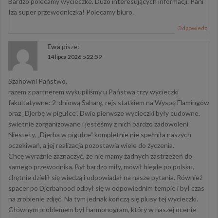
Bardzo polecamy wycieczke. Duzo interesujących informacji. Pani
Iza super przewodniczka! Polecamy biuro.
Odpowiedz
Ewa
pisze:
14 lipca 2026 o 22:59
​Szanowni Państwo,
​razem z partnerem wykupiliśmy u Państwa trzy wycieczki
fakultatywne: 2-dniową Saharę, rejs statkiem na Wyspę Flamingów
oraz „Djerbę w pigułce”. Dwie pierwsze wycieczki były cudowne,
świetnie zorganizowane i jesteśmy z nich bardzo zadowoleni.
Niestety, „Djerba w pigułce” kompletnie nie spełniła naszych
oczekiwań, a jej realizacja pozostawia wiele do życzenia.
​Chcę wyraźnie zaznaczyć, że nie mamy żadnych zastrzeżeń do
samego przewodnika. Był bardzo miły, mówił biegle po polsku,
chętnie dzielił się wiedzą i odpowiadał na nasze pytania. Również
spacer po Djerbahood odbył się w odpowiednim tempie i był czas
na zrobienie zdjęć. Na tym jednak kończą się plusy tej wycieczki.
​Głównym problemem był harmonogram, który w naszej ocenie