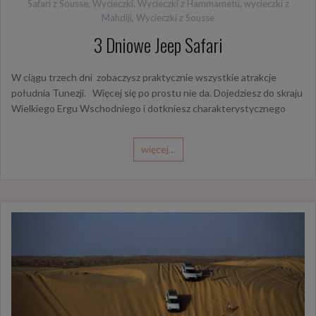
Safari z Sousse
,
Wycieczki
,
Wycieczki z Hammametu
,
wycieczki z
Mahdiji
,
Wycieczki z Sousse
3 Dniowe Jeep Safari
W ciągu trzech dni zobaczysz praktycznie wszystkie atrakcje
południa Tunezji. Więcej się po prostu nie da. Dojedziesz do skraju
Wielkiego Ergu Wschodniego i dotkniesz charakterystycznego
więcej…