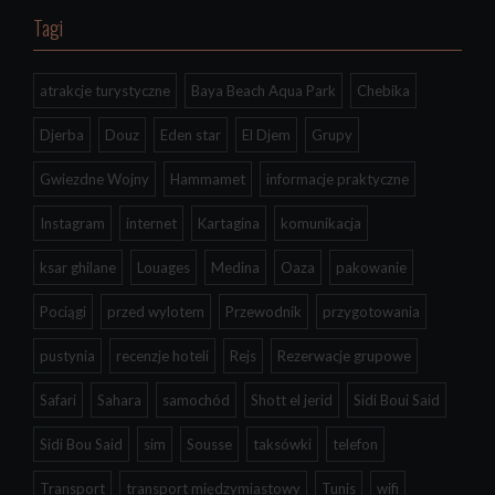
Tagi
atrakcje turystyczne
Baya Beach Aqua Park
Chebika
Djerba
Douz
Eden star
El Djem
Grupy
Gwiezdne Wojny
Hammamet
informacje praktyczne
Instagram
internet
Kartagina
komunikacja
ksar ghilane
Louages
Medina
Oaza
pakowanie
Pociągi
przed wylotem
Przewodnik
przygotowania
pustynia
recenzje hoteli
Rejs
Rezerwacje grupowe
Safari
Sahara
samochód
Shott el jerid
Sidi Boui Said
Sidi Bou Said
sim
Sousse
taksówki
telefon
Transport
transport międzymiastowy
Tunis
wifi