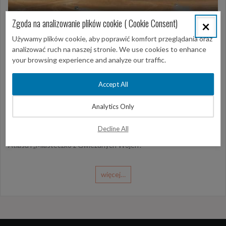
Zgoda na analizowanie plików cookie ( Cookie Consent)
×
Używamy plików cookie, aby poprawić komfort przeglądania oraz
analizować ruch na naszej stronie. We use cookies to enhance
your browsing experience and analyze our traffic.
8 maja 2021
Jerba- safari
,
Wycieczki z Djerby
Accept All
Sahara Explorer + Ksar Ghilane
Analytics Only
Absolutny hit sezonu. Jedyna wycieczka dwudniowa z Jerby
Decline All
podczas której odwiedzisz zarówno oazę Ksar Ghilane jak i też Góry
Atlasu i „Miasteczko z Gwiezdnych Wojen”.
więcej…