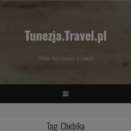
Przejdź
do
treści
Tunezja.Travel.pl
Polskie biuro podróży w Tunezji
Tag:
Chebika