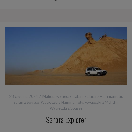
28 grudnia 2024
Mahdia wycieczki safari
,
Safarai z Hammametu
,
Safari z Sousse
,
Wycieczki z Hammametu
,
wycieczki z Mahdiji
,
Wycieczki z Sousse
Sahara Explorer