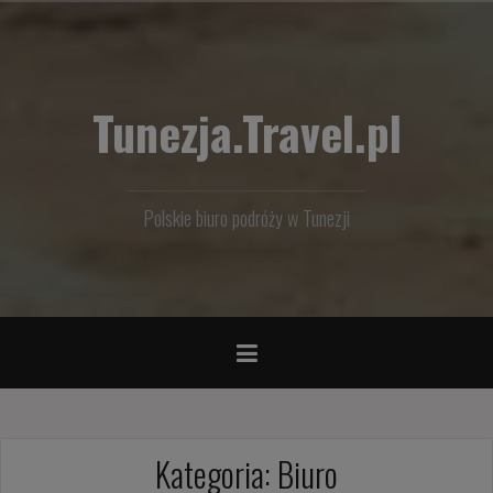
Przejdź
do
treści
Tunezja.Travel.pl
Polskie biuro podróży w Tunezji
Kategoria:
Biuro