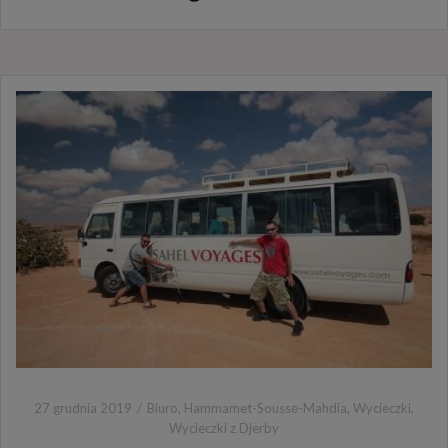
27 grudnia 2019
Biuro
,
Hammamet-Sousse-Mahdia
,
Wycieczki
,
Wycieczki z Djerby