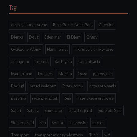
Tagi
atrakcje turystyczne
Baya Beach Aqua Park
Chebika
Djerba
Douz
Eden star
El Djem
Grupy
Gwiezdne Wojny
Hammamet
informacje praktyczne
Instagram
internet
Kartagina
komunikacja
ksar ghilane
Louages
Medina
Oaza
pakowanie
Pociągi
przed wylotem
Przewodnik
przygotowania
pustynia
recenzje hoteli
Rejs
Rezerwacje grupowe
Safari
Sahara
samochód
Shott el jerid
Sidi Boui Said
Sidi Bou Said
sim
Sousse
taksówki
telefon
Transport
transport międzymiastowy
Tunis
wifi