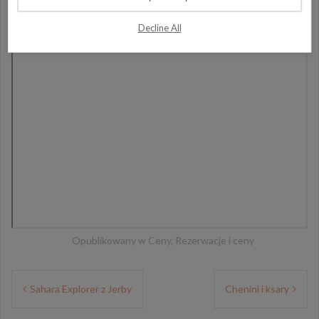
Decline All
Opublikowany w
Ceny
,
Rezerwacje i ceny
Nawigacja
Sahara Explorer z Jerby
Chenini i ksary
wpisu