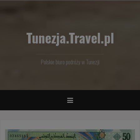
Przejdź
do
treści
Tunezja.Travel.pl
Polskie biuro podróży w Tunezji