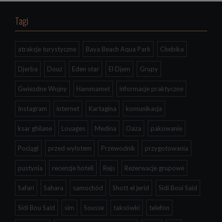
Tagi
atrakcje turystyczne
Baya Beach Aqua Park
Chebika
Djerba
Douz
Eden star
El Djem
Grupy
Gwiezdne Wojny
Hammamet
informacje praktyczne
Instagram
internet
Kartagina
komunikacja
ksar ghilane
Louages
Medina
Oaza
pakowanie
Pociągi
przed wylotem
Przewodnik
przygotowania
pustynia
recenzje hoteli
Rejs
Rezerwacje grupowe
Safari
Sahara
samochód
Shott el jerid
Sidi Boui Said
Sidi Bou Said
sim
Sousse
taksówki
telefon